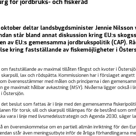
urg för jordbruks- och fiskeråd
oktober deltar landsbygdsminister Jennie Nilsson 
ndan står bland annat diskussion kring EU:s skogs
n av EU:s gemensamma jordbrukspolitik (CAP). Rå
se kring fastställande av fiskemöjligheter i Öster
om fastställande av maximal tillåten fångst och kvoter i Östers
ll, skarpsill, lax och rödspätta. Kommissionen har i förslaget angett
 som överensstämmer med målen och principerna i den gemensamma 
 ge maximalt hållbar avkastning (MSY). Nivåerna ligger också i li
 i Östersjön.
det beslut som fattas är i linje med den gemensamma fiskeripolitik
lanen för torsk, sill och skarpsill tillämpas för de bestånd som o
ska vara i linje med livsmedelsstrategin och Agenda 2030, säger l
å en överenskommelse om en partiell allmän inriktning för den Eur
endan står även meningsutbyte inför de årliga förhandlingarna m