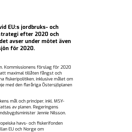
vid EU:s jordbruks- och
strategi efter 2020 och
det avser under mötet även
sjön för 2020.
jön. Kommissionens förslag för 2020
 att maximal tillåten fångst och
fiskeripolitiken, inklusive målet om
nje med den fleråriga Östersjöplanen
ens mål och principer, inkl. MSY-
mfattas av planen. Regeringens
andsbygdsminister Jennie Nilsson.
opeiska havs- och fiskerifonden
ellan EU och Norge om