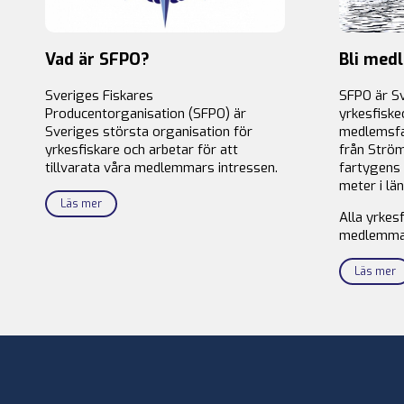
Vad är SFPO?
Bli med
Sveriges Fiskares
SFPO är S
Producentorganisation (SFPO) är
yrkesfiske
Sveriges största organisation för
medlemsfa
yrkesfiskare och arbetar för att
från Ström
tillvarata våra medlemmars intressen.
fartygens 
meter i län
Läs mer
Alla yrkes
medlemma
Läs mer