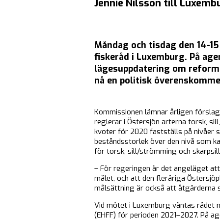
Jennie Nilsson till Luxemb
Måndag och tisdag den 14-15 
fiskeråd i Luxemburg. På age
lägesuppdatering om reforme
nå en politisk överenskommel
Kommissionen lämnar årligen förslag 
reglerar i Östersjön arterna torsk, si
kvoter för 2020 fastställs på nivåer
beståndsstorlek över den nivå som kan
för torsk, sill/strömming och skarpsill
– För regeringen är det angeläget att 
målet, och att den fleråriga Östersjöp
målsättning är också att åtgärderna 
Vid mötet i Luxemburg väntas rådet n
(EHFF) för perioden 2021–2027. På ag