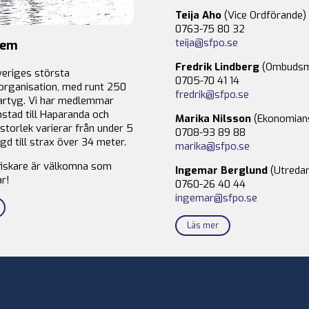
Teija Aho
(Vice Ordförande)
0763-75 80 32
teija@sfpo.se
lem
Fredrik Lindberg
(Ombudsm
veriges största
0705-70 41 14
organisation, med runt 250
fredrik@sfpo.se
rtyg. Vi har medlemmar
stad till Haparanda och
Marika Nilsson
(Ekonomian
storlek varierar från under 5
0708-93 89 88
gd till strax över 34 meter.
marika@sfpo.se
fiskare är välkomna som
Ingemar Berglund
(Utredar
r!
0760-26 40 44
ingemar@sfpo.se
Läs mer