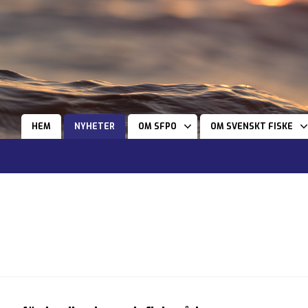
HEM
NYHETER
OM SFPO
OM SVENSKT FISKE