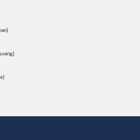
an)
svarig)
e)