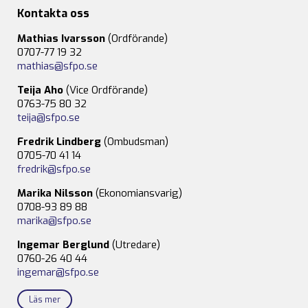
Kontakta oss
Mathias Ivarsson
(Ordförande)
0707-77 19 32
mathias@sfpo.se
Teija Aho
(Vice Ordförande)
0763-75 80 32
teija@sfpo.se
Fredrik Lindberg
(Ombudsman)
0705-70 41 14
fredrik@sfpo.se
Marika Nilsson
(Ekonomiansvarig)
0708-93 89 88
marika@sfpo.se
Ingemar Berglund
(Utredare)
0760-26 40 44
ingemar@sfpo.se
Läs mer