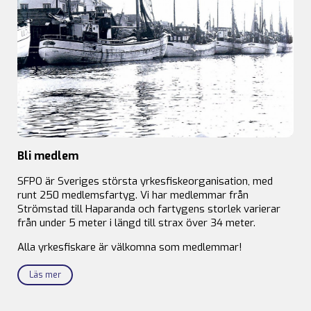
Bli medlem
SFPO är Sveriges största yrkesfiskeorganisation, med
runt 250 medlemsfartyg. Vi har medlemmar från
Strömstad till Haparanda och fartygens storlek varierar
från under 5 meter i längd till strax över 34 meter.
Alla yrkesfiskare är välkomna som medlemmar!
Läs mer