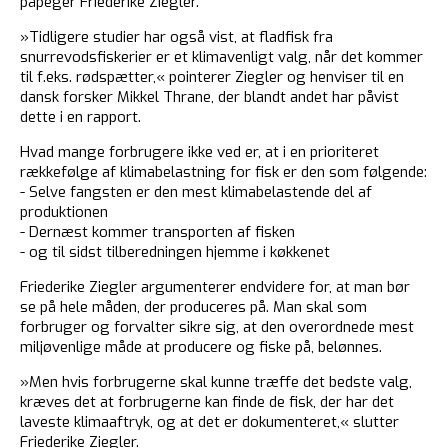
påpeger Friederike Ziegler.
»Tidligere studier har også vist, at fladfisk fra
snurrevodsfiskerier er et klimavenligt valg, når det kommer
til f.eks. rødspætter,« pointerer Ziegler og henviser til en
dansk forsker Mikkel Thrane, der blandt andet har påvist
dette i en rapport.
Hvad mange forbrugere ikke ved er, at i en prioriteret
rækkefølge af klimabelastning for fisk er den som følgende:
- Selve fangsten er den mest klimabelastende del af
produktionen
- Dernæst kommer transporten af fisken
- og til sidst tilberedningen hjemme i køkkenet
Friederike Ziegler argumenterer endvidere for, at man bør
se på hele måden, der produceres på. Man skal som
forbruger og forvalter sikre sig, at den overordnede mest
miljøvenlige måde at producere og fiske på, belønnes.
»Men hvis forbrugerne skal kunne træffe det bedste valg,
kræves det at forbrugerne kan finde de fisk, der har det
laveste klimaaftryk, og at det er dokumenteret,« slutter
Friederike Ziegler.