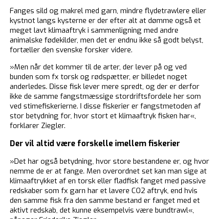
Fanges sild og makrel med garn, mindre flydetrawlere eller
kystnot langs kysterne er der efter alt at dømme også et
meget lavt klimaaftryk i sammenligning med andre
animalske fødekilder, men det er endnu ikke så godt belyst,
fortæller den svenske forsker videre.
»Men når det kommer til de arter, der lever på og ved
bunden som fx torsk og rødspætter, er billedet noget
anderledes. Disse fisk lever mere spredt, og der er derfor
ikke de samme fangstmæssige stordriftsfordele her som
ved stimefiskerierne. I disse fiskerier er fangstmetoden af
stor betydning for, hvor stort et klimaaftryk fisken har«,
forklarer Ziegler.
Der vil altid være forskelle imellem fiskerier
»Det har også betydning, hvor store bestandene er, og hvor
nemme de er at fange. Men overordnet set kan man sige at
klimaaftrykket af en torsk eller fladfisk fanget med passive
redskaber som fx garn har et lavere CO2 aftryk, end hvis
den samme fisk fra den samme bestand er fanget med et
aktivt redskab, det kunne eksempelvis være bundtrawl«,