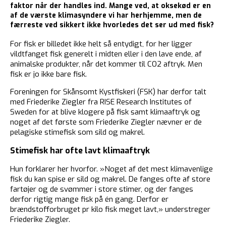
faktor når der handles ind. Mange ved, at oksekød er en
af de værste klimasyndere vi har herhjemme, men de
færreste ved sikkert ikke hvorledes det ser ud med fisk?
For fisk er billedet ikke helt så entydigt, for her ligger
vildtfanget fisk generelt i midten eller i den lave ende, af
animalske produkter, når det kommer til CO2 aftryk. Men
fisk er jo ikke bare fisk.
Foreningen for Skånsomt Kystfiskeri (FSK) har derfor talt
med Friederike Ziegler fra RISE Research Institutes of
Sweden for at blive klogere på fisk samt klimaaftryk og
noget af det første som Friederike Ziegler nævner er de
pelagiske stimefisk som sild og makrel.
Stimefisk har ofte lavt klimaaftryk
Hun forklarer her hvorfor. »Noget af det mest klimavenlige
fisk du kan spise er sild og makrel. De fanges ofte af store
fartøjer og de svømmer i store stimer, og der fanges
derfor rigtig mange fisk på én gang. Derfor er
brændstofforbruget pr kilo fisk meget lavt,» understreger
Friederike Ziegler.