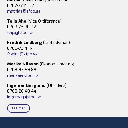
0707-77 19 32
mathias@sfpo.se
Teija Aho
(Vice Ordförande)
0763-75 80 32
teija@sfpo.se
Fredrik Lindberg
(Ombudsman)
0705-70 41 14
fredrik@sfpo.se
Marika Nilsson
(Ekonomiansvarig)
0708-93 89 88
marika@sfpo.se
Ingemar Berglund
(Utredare)
0760-26 40 44
ingemar@sfpo.se
Läs mer