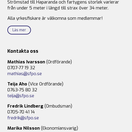
Strömstad till Haparanda och fartygens storlek varierar
från under 5 meter i längd till strax över 34 meter.
Alla yrkesfiskare är välkomna som medlemmar!
Läs mer
Kontakta oss
Mathias Ivarsson
(Ordförande)
0707-77 19 32
mathias@sfpo.se
Teija Aho
(Vice Ordförande)
0763-75 80 32
teija@sfpo.se
Fredrik Lindberg
(Ombudsman)
0705-70 41 14
fredrik@sfpo.se
Marika Nilsson
(Ekonomiansvarig)