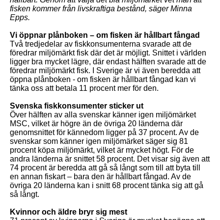
fisken kommer från livskraftiga bestånd, säger Minna
Epps.
Vi öppnar plånboken – om fisken är hållbart fångad
Två tredjedelar av fiskkonsumenterna svarade att de
föredrar miljömärkt fisk där det är möjligt. Snittet i världen
ligger bra mycket lägre, där endast hälften svarade att de
föredrar miljömärkt fisk.
I Sverige är vi även beredda att
öppna plånboken - om fisken är hållbart fångad kan vi
tänka oss att betala 11 procent mer för den.
Svenska fiskkonsumenter sticker ut
Över hälften av alla svenskar känner igen miljömärket
MSC, vilket är högre än de övriga 20 länderna där
genomsnittet för kännedom ligger på 37 procent. Av de
svenskar som känner igen miljömärket säger sig 81
procent köpa miljömärkt, vilket är mycket högt. För de
andra länderna är snittet 58 procent. Det visar sig även att
74 procent är beredda att gå så långt som till att byta till
en annan fiskart – bara den är hållbart fångad. Av de
övriga 20 länderna kan i snitt 68 procent tänka sig att gå
så långt.
Kvinnor och äldre bryr sig mest