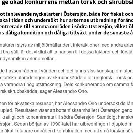
 ge ökad konkurrens mellan torsk och skrubbs
ottenlevande nyckelarter i Östersjön, både för fisket o
lbaka i tiden och undersökt hur arternas utbredning föränd
centrerade till samma områden i södra Östersjön, vilket 
ens dåliga kondition och dåliga tillväxt under de senaste 
 naturen styrs av miljöförhållanden, interaktioner med andra arte
bra sätt, är det viktigt att ta hänsyn till dessa faktorer och först
r dynamiken arter emellan.
rade havsområdena i världen och det fanns viss kunskap om utbr
 historiska utbredningen av skrubbskädda eller ungtorsk. Torsk o
 varandra i hög utsträckning. Dels konkurrerar de om samma fö
 torsk skrubbskädda, säger Alessandro Orio.
ionen för akvatiska resurser, har Alessandro Orio undersökt de lå
jupled. Resultaten visar att bottenfisksamhället i Östersjön gen
kraftigt och koncentrerats till södra Östersjön. Samtidigt har s
ersjön. Sedan början av 1990-talet har utbredningen i djupled mi
tnar ökat i djupare områden i kombination med att små torskar sö