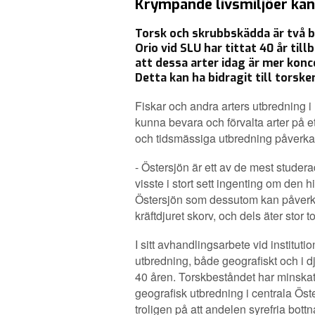
Krympande livsmiljöer kan
Torsk och skrubbskädda är två b
Orio vid SLU har tittat 40 år til
att dessa arter idag är mer kon
Detta kan ha bidragit till torsk
Fiskar och andra arters utbredning i
kunna bevara och förvalta arter på ett 
och tidsmässiga utbredning påverka
- Östersjön är ett av de mest stude
visste i stort sett ingenting om den
Östersjön som dessutom kan påverka
kräftdjuret skorv, och dels äter stor
I sitt avhandlingsarbete vid institut
utbredning, både geografiskt och i d
40 åren. Torskbeståndet har minskat 
geografisk utbredning i centrala Öst
troligen på att andelen syrefria bot