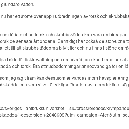
 grundare vatten.
i nu har ett större överlapp i utbredningen av torsk och skrubbskä
en om föda mellan torsk och skrubbskädda kan vara en bidragande 
orsk de senaste årtiondena. Samtidigt har också de storvuxna tor
 lett till att skrubbskäddorna blivit fler och nu finns i större o
iga både för fiskförvaltning och naturvård, och kan bland annat
dda och torsk. Bra statusbedömningar är nödvändiga för en långs
g som jag tagit fram kan dessutom användas inom havsplanering 
ubbskädda och som vi vet är viktiga för arternas reproduktion, sä
/sveriges_lantbruksuniversitet__slu/pressreleases/krympande-
bbskaedda-i-oestersjoen-2848608?utm_campaign=Alert&utm_s