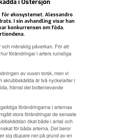
kädda i Östersjön
ch för ekosystemet. Alessandro
rats. I sin avhandling visar han
ökar konkurrensen om föda.
årtiondena.
r och mänsklig påverkan. För att
å hur förändringar i arters rumsliga
edningen av vuxen torsk, men vi
ch skrubbskädda är två nyckelarter i
da, främst det bottenlevande
ngsiktiga förändringarna i arternas
omgått stora förändringar de senaste
krubbskäddan ökat både i antal och
nskat för båda arterna. Det beror
ker sig djupare ner på grund av en