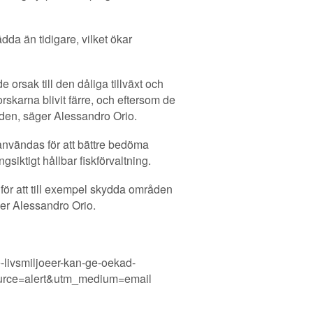
dda än tidigare, vilket ökar
orsak till den dåliga tillväxt och
skarna blivit färre, och eftersom de
mråden, säger Alessandro Orio.
 användas för att bättre bedöma
iktigt hållbar fiskförvaltning.
för att till exempel skydda områden
ger Alessandro Orio.
livsmiljoeer-kan-ge-oekad-
ource=alert&utm_medium=email