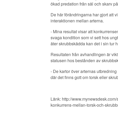
ökad predation från säl och skarv på
De här förändringarna har gjort att v
interaktionen mellan arterna.
- Mina resultat visar att konkurrens
svaga kondition som vi sett hos ungt
äter skrubbskädda kan det i sin tur ha
Resultaten från avhandlingen är vikt
statusen hos bestånden av skrubbskä
- De kartor över arternas utbrednin
där det finns gott om torsk eller skr
Länk: http://www.mynewsdesk.com/se
konkurrens-mellan-torsk-och-skru