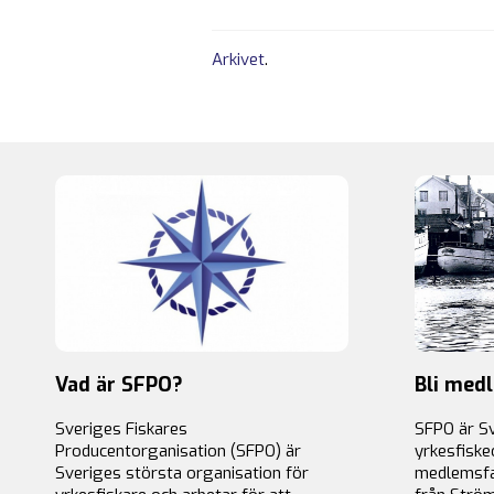
Arkivet
.
Vad är SFPO?
Bli med
Sveriges Fiskares
SFPO är S
Producentorganisation (SFPO) är
yrkesfiske
Sveriges största organisation för
medlemsfa