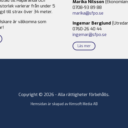
stad till Haparanda och
Marika Nilsson
(Ekonomian
storlek varierar från under 5
0708-93 89 88
gd till strax över 34 meter.
marika@sfpo.se
fiskare är välkomna som
Ingemar Berglund
(Utredar
r!
0760-26 40 44
ingemar@sfpo.se
Läs mer
Copyright © 2026 - Alla rättigheter förbehålls.
Hemsidan är skapad av
Kimsoft Media AB