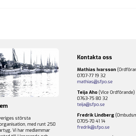
Kontakta oss
Mathias Ivarsson
(Ordföra
0707-77 19 32
mathias@sfpo.se
Teija Aho
(Vice Ordförande)
0763-75 80 32
teija@sfpo.se
lem
Fredrik Lindberg
(Ombudsm
veriges största
0705-70 41 14
organisation, med runt 250
fredrik@sfpo.se
rtyg. Vi har medlemmar