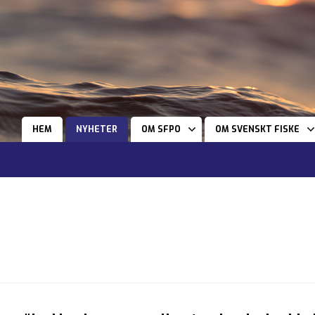
HEM
NYHETER
OM SFPO
OM SVENSKT FISKE