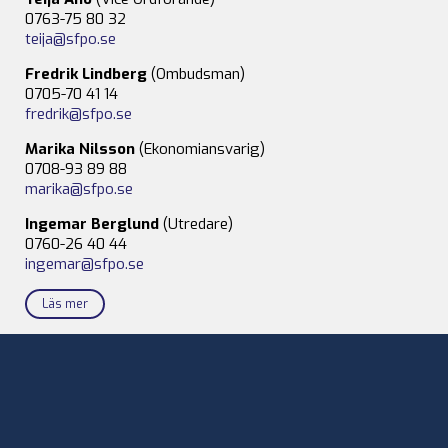
0763-75 80 32
teija@sfpo.se
Fredrik Lindberg
(Ombudsman)
0705-70 41 14
fredrik@sfpo.se
Marika Nilsson
(Ekonomiansvarig)
0708-93 89 88
marika@sfpo.se
Ingemar Berglund
(Utredare)
0760-26 40 44
ingemar@sfpo.se
Läs mer