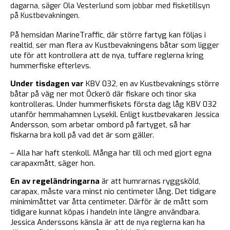
dagarna, säger Ola Vesterlund som jobbar med fisketillsyn
på Kustbevakningen.
På hemsidan MarineTraffic, där större fartyg kan följas i
realtid, ser man flera av Kustbevakningens båtar som ligger
ute för att kontrollera att de nya, tuffare reglerna kring
hummerfiske efterlevs.
Under tisdagen var
KBV 032, en av Kustbevaknings större
båtar på väg ner mot Öckerö där fiskare och tinor ska
kontrolleras. Under hummerfiskets första dag låg KBV 032
utanför hemmahamnen Lysekil. Enligt kustbevakaren Jessica
Andersson, som arbetar ombord på fartyget, så har
fiskarna bra koll på vad det är som gäller.
– Alla har haft stenkoll. Många har till och med gjort egna
carapaxmått, säger hon.
En av regeländringarna
är att humrarnas ryggsköld,
carapax, måste vara minst nio centimeter lång. Det tidigare
minimimåttet var åtta centimeter. Därför är de mått som
tidigare kunnat köpas i handeln inte längre användbara.
Jessica Anderssons känsla är att de nya reglerna kan ha