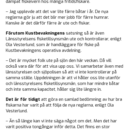
dämpat fiskeivern hos många fritidsfiskare.
– Jag upplevde att det var lite färre båtar i år. De nya
reglerna gör ju att det blir mer jobb för färre humrar.
Kanske är det därför färre är ute och fiskar.
Förutom Kustbevakningens
satsning så är även
Länsstyrelsens fisketillsynsmän ute och kontrollerar, enligt
Ola Vesterlund, som är handläggare för fiske på
Kustbevakningens operativa avdelning.
– Det är mycket folk ute på sjön den här veckan. Då vill
också vara där för att visa upp oss. Vi samarbetar även med
länsstyrelsen och sjöpolisen så att vi inte kontrollerar på
samma ställe. Uppdelningen är att vi håller oss lite utanför
och länsstyrelsens fisketillsynsmän, som har mindre båtar
och inte samma kapacitet, håller sig lite längre in.
Det är för tidigt
att göra en samlad bedömning av hur bra
fiskarna har varit på att följa de nya reglerna, enligt Ola
Vesterlund.
– Än så länge kan vi inte säga något om det. Men det har
varit positiva tongångar inför detta. Det finns en stor