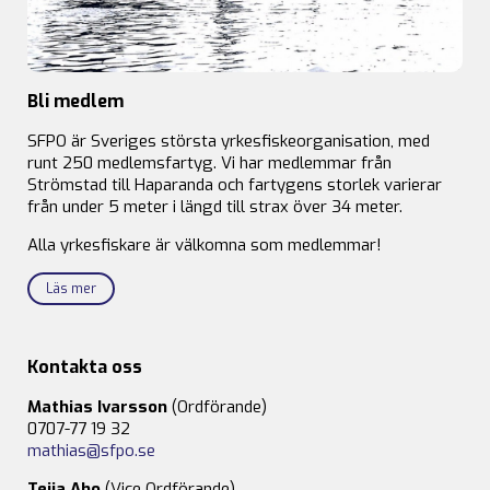
Bli medlem
SFPO är Sveriges största yrkesfiskeorganisation, med
runt 250 medlemsfartyg. Vi har medlemmar från
Strömstad till Haparanda och fartygens storlek varierar
från under 5 meter i längd till strax över 34 meter.
Alla yrkesfiskare är välkomna som medlemmar!
Läs mer
Kontakta oss
Mathias Ivarsson
(Ordförande)
0707-77 19 32
mathias@sfpo.se
Teija Aho
(Vice Ordförande)