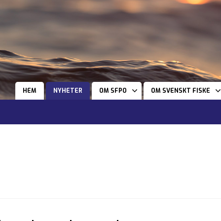
HEM
NYHETER
OM SFPO
OM SVENSKT FISKE