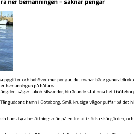
dra ner bemanningen – saknar pengar
suppgifter och behöver mer pengar, det menar både generaldirektö
 ner bemanningen på båtarna.
längden, säger Jakob Silwander, biträdande stationschef i Götebor
Tånguddens hamn i Göteborg. Små, krusiga vågor puffar på det hi
och hans fyra besättningsmän på en tur ut i södra skärgården, oc