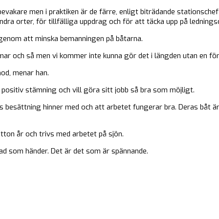
evakare men i praktiken är de färre, enligt biträdande stationschef
andra orter, för tillfälliga uppdrag och för att täcka upp på lednings
– genom att minska bemanningen på båtarna.
immar och så men vi kommer inte kunna gör det i längden utan en fö
mod, menar han.
positiv stämning och vill göra sitt jobb så bra som möjligt.
s besättning hinner med och att arbetet fungerar bra. Deras båt ä
tton år och trivs med arbetet på sjön.
 vad som händer. Det är det som är spännande.