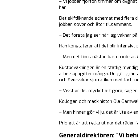
– Vi jobbar fjorton timmar om dygnet 
han.
Det skiftliknande schemat med flera d
jobbar, sover och äter tillsammans.
– Det första jag ser när jag vaknar p
Han konstaterar att det blir intensivt 
– Men det finns nästan bara fördelar.
Kustbevakningen är en statlig myndig
arbetsuppgifter många. De gör gränsko
och övervakar sjötrafiken med fart- o
– Visst är det mycket att göra, säger
Kollegan och maskinisten Ola Garnwal
– Men hinner gör vi ju, det är lite av e
Prio ett är att rycka ut när det råder f
Generaldirektören: ”Vi be