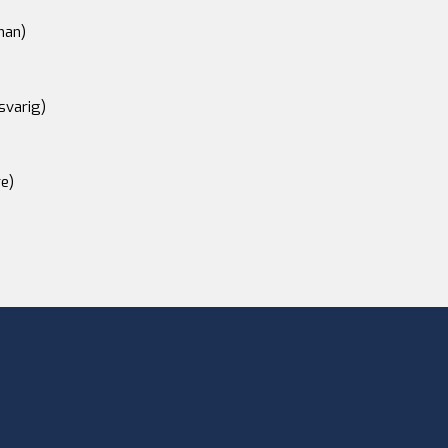
an)
svarig)
e)