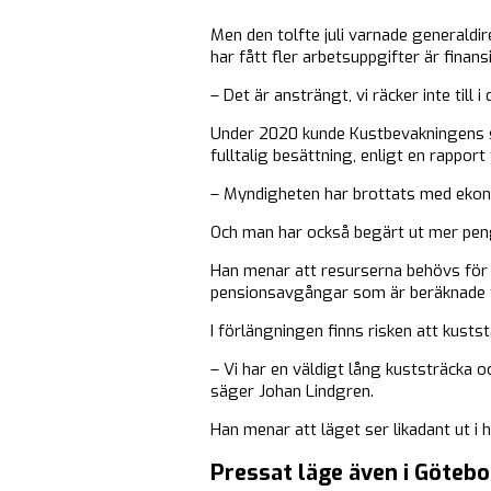
Men den tolfte juli varnade generald
har fått fler arbetsuppgifter är finans
– Det är ansträngt, vi räcker inte till 
Under 2020 kunde Kustbevakningens st
fulltalig besättning, enligt en rapport
– Myndigheten har brottats med ekon
Och man har också begärt ut mer penga
Han menar att resurserna behövs för 
pensionsavgångar som är beräknade till
I förlängningen finns risken att kustst
– Vi har en väldigt lång kuststräcka o
säger Johan Lindgren.
Han menar att läget ser likadant ut i h
Pressat läge även i Göteb