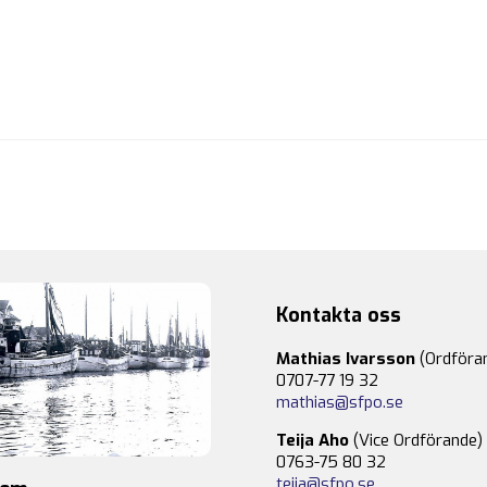
Kontakta oss
Mathias Ivarsson
(Ordföra
0707-77 19 32
mathias@sfpo.se
Teija Aho
(Vice Ordförande)
0763-75 80 32
teija@sfpo.se