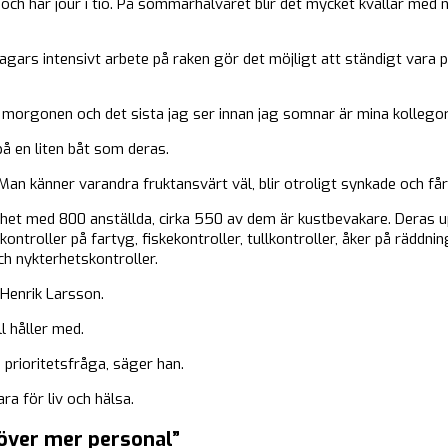
och har jour i tio. På sommarhalvåret blir det mycket kvällar med n
agars intensivt arbete på raken gör det möjligt att ständigt vara p
å morgonen och det sista jag ser innan jag somnar är mina kollegor
på en liten båt som deras.
 Man känner varandra fruktansvärt väl, blir otroligt synkade och f
het med 800 anställda, cirka 550 av dem är kustbevakare. Deras u
ntroller på fartyg, fiskekontroller, tullkontroller, åker på räddn
ch nykterhetskontroller.
 Henrik Larsson.
l håller med.
n prioritetsfråga, säger han.
ara för liv och hälsa.
höver mer personal”