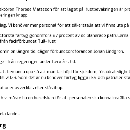
irektören Therese Mattsson för att läget på Kustbevakningen är p
ieringen knapp.
i dag. Vi behöver mer personal för att säkerställa att vi finns ute på 
örsta fartyg genomföra 87 procent av de planerade patrullerna, 
 från fackförbundet Tull-Kust.
omin en längre tid, säger förbundsordföranden Johan Lindgren.
r från regeringen under flera års tid.
att bemanna upp så att man tar höjd för sjukdom, föräldraledighe
 2023. Som det är nu behöver fartyg ligga i kaj och patruller stäl
ationer avvecklas eller slås ihop.
ch vi måste ha en beredskap för att personalen ska kunna inställa si
ela landet.
org