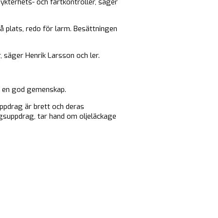
ykterhets- och fartkontroller, säger
å plats, redo för larm. Besättningen
, säger Henrik Larsson och ler.
år en god gemenskap.
ppdrag är brett och deras
ingsuppdrag, tar hand om oljeläckage