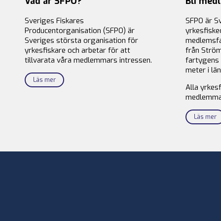
Vad är SFPO?
Bli med
Sveriges Fiskares
SFPO är S
Producentorganisation (SFPO) är
yrkesfiske
Sveriges största organisation för
medlemsfa
yrkesfiskare och arbetar för att
från Ström
tillvarata våra medlemmars intressen.
fartygens 
meter i län
Läs mer
Alla yrkes
medlemma
Läs mer