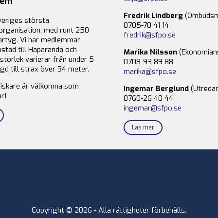
lem
Fredrik Lindberg
(Ombudsm
veriges största
0705-70 41 14
organisation, med runt 250
fredrik@sfpo.se
rtyg. Vi har medlemmar
stad till Haparanda och
Marika Nilsson
(Ekonomian
storlek varierar från under 5
0708-93 89 88
gd till strax över 34 meter.
marika@sfpo.se
fiskare är välkomna som
Ingemar Berglund
(Utredar
r!
0760-26 40 44
ingemar@sfpo.se
Läs mer
Copyright © 2026 - Alla rättigheter förbehålls.