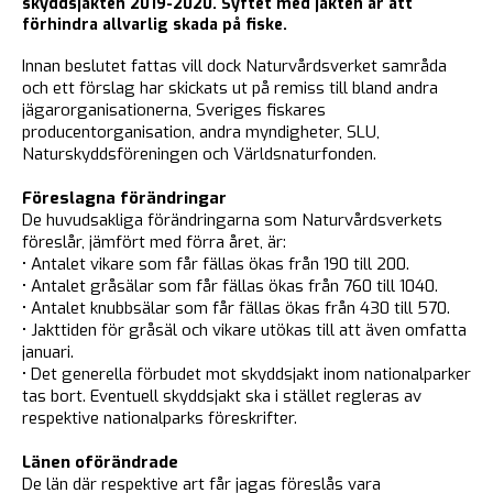
skyddsjakten 2019-2020. Syftet med jakten är att
förhindra allvarlig skada på fiske.
Innan beslutet fattas vill dock Naturvårdsverket samråda
och ett förslag har skickats ut på remiss till bland andra
jägarorganisationerna, Sveriges fiskares
producentorganisation, andra myndigheter, SLU,
Naturskyddsföreningen och Världsnaturfonden.
Föreslagna förändringar
De huvudsakliga förändringarna som Naturvårdsverkets
föreslår, jämfört med förra året, är:
• Antalet vikare som får fällas ökas från 190 till 200.
• Antalet gråsälar som får fällas ökas från 760 till 1040.
• Antalet knubbsälar som får fällas ökas från 430 till 570.
• Jakttiden för gråsäl och vikare utökas till att även omfatta
januari.
• Det generella förbudet mot skyddsjakt inom nationalparker
tas bort. Eventuell skyddsjakt ska i stället regleras av
respektive nationalparks föreskrifter.
Länen oförändrade
De län där respektive art får jagas föreslås vara