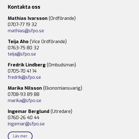
Kontakta oss
Mathias Ivarsson
(Ordförande)
0707-77 19 32
mathias@sfpo.se
Teija Aho
(Vice Ordförande)
0763-75 80 32
teija@sfpo.se
Fredrik Lindberg
(Ombudsman)
0705-70 41 14
fredrik@sfpo.se
Marika Nilsson
(Ekonomiansvarig)
0708-93 89 88
marika@sfpo.se
Ingemar Berglund
(Utredare)
0760-26 40 44
ingemar@sfpo.se
Läs mer