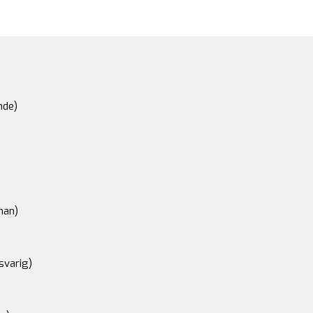
nde)
an)
svarig)