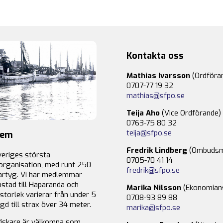
Kontakta oss
Mathias Ivarsson
(Ordföra
0707-77 19 32
mathias@sfpo.se
Teija Aho
(Vice Ordförande)
0763-75 80 32
teija@sfpo.se
lem
Fredrik Lindberg
(Ombudsm
veriges största
0705-70 41 14
organisation, med runt 250
fredrik@sfpo.se
rtyg. Vi har medlemmar
stad till Haparanda och
Marika Nilsson
(Ekonomian
storlek varierar från under 5
0708-93 89 88
gd till strax över 34 meter.
marika@sfpo.se
fiskare är välkomna som