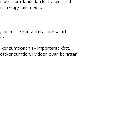
lk i Jämtlands län kan vi bidra till
ndra slags livsmedel.”
gionen. De konstaterar också att
ke.”
a konsumtionen av importerat kött,
 köttkonsumtion. I videon ovan berättar