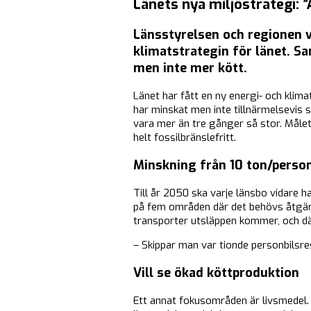
Länets nya miljöstrategi: 
Länsstyrelsen och regionen vi
klimatstrategin för länet. S
men inte mer kött.
Länet har fått en ny energi- och klima
har minskat men inte tillnärmelsevis 
vara mer än tre gånger så stor. Målet
helt fossilbränslefritt.
Minskning från 10 ton/perso
Till år 2050 ska varje länsbo vidare ha
på fem områden där det behövs åtgärd
transporter utsläppen kommer, och dä
– Skippar man var tionde personbilsr
Vill se ökad köttproduktion
Ett annat fokusområden är livsmedel. 