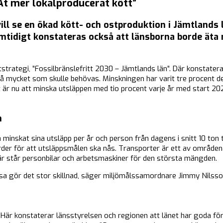
”Ät mer lokalproducerat kött”
ll se en ökad kött- och ostproduktion i Jämtlands l
amtidigt konstateras också att länsborna borde äta
tstrategi, ”Fossilbränslefritt 2030 – Jämtlands län”. Där konstate
så mycket som skulle behövas. Minskningen har varit tre procent d
 är nu att minska utsläppen med tio procent varje år med start 202
n
 minskat sina utsläpp per år och person från dagens i snitt 10 ton ti
er för att utsläppsmålen ska nås. Transporter är ett av områden
r står personbilar och arbetsmaskiner för den största mängden.
esa gör det stor skillnad, säger miljömålssamordnare Jimmy Nilsso
Här konstaterar länsstyrelsen och regionen att länet har goda för