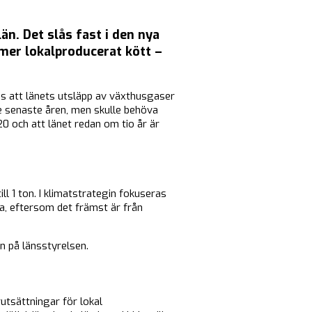
än. Det slås fast i den nya
 mer lokalproducerat kött –
ras att länets utsläpp av växthusgaser
e senaste åren, men skulle behöva
0 och att länet redan om tio år är
ll 1 ton. I klimatstrategin fokuseras
a, eftersom det främst är från
n på länsstyrelsen.
utsättningar för lokal