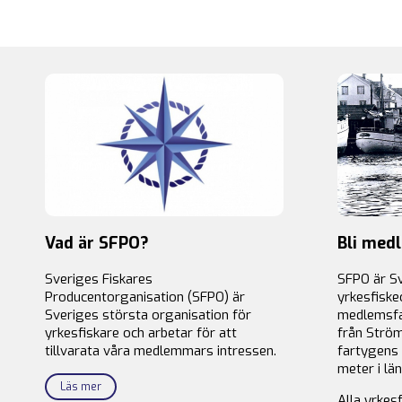
Vad är SFPO?
Bli med
Sveriges Fiskares
SFPO är S
Producentorganisation (SFPO) är
yrkesfiske
Sveriges största organisation för
medlemsfa
yrkesfiskare och arbetar för att
från Ström
tillvarata våra medlemmars intressen.
fartygens 
meter i län
Läs mer
Alla yrkes