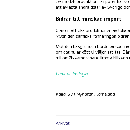
livsmedelsproduktion, en potential som
att avlasta andra delar av Sverige och
Bidrar till minskad import
Genom att öka produktionen av lokala
”Även den samiska rennäringen bidrar vä
Mot den bakgrunden borde länsborna ä
om det nu är kött vi väljer att äta. D
miljömålssamordnare Jimmy Nilsson 
Länk till inslaget.
Källa: SVT Nyheter / Jämtland
Arkivet
.