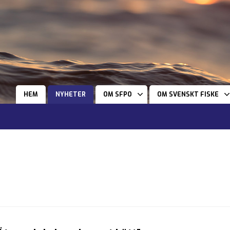
HEM
NYHETER
OM SFPO
OM SVENSKT FISKE