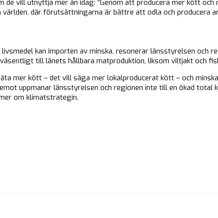
 de vill utnyttja mer än idag: ”Genom att producera mer kött och mjö
 världen, där förutsättningarna är bättre att odla och producera a
 livsmedel kan importen av minska, resonerar länsstyrelsen och re
sentligt till länets hållbara matproduktion, liksom viltjakt och fis
ta mer kött – det vill säga mer lokalproducerat kött – och minsk
äremot uppmanar länsstyrelsen och regionen inte till en ökad total
mer om klimatstrategin.