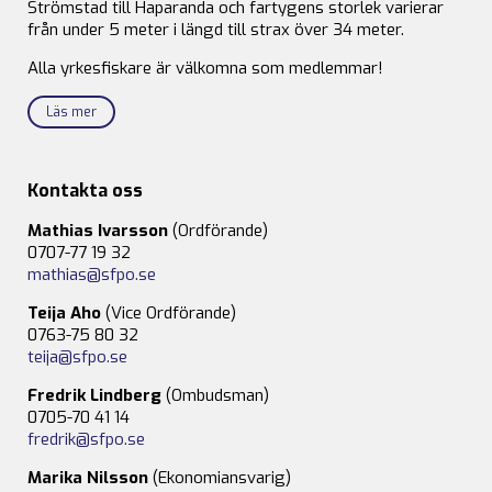
Strömstad till Haparanda och fartygens storlek varierar
från under 5 meter i längd till strax över 34 meter.
Alla yrkesfiskare är välkomna som medlemmar!
Läs mer
Kontakta oss
Mathias Ivarsson
(Ordförande)
0707-77 19 32
mathias@sfpo.se
Teija Aho
(Vice Ordförande)
0763-75 80 32
teija@sfpo.se
Fredrik Lindberg
(Ombudsman)
0705-70 41 14
fredrik@sfpo.se
Marika Nilsson
(Ekonomiansvarig)