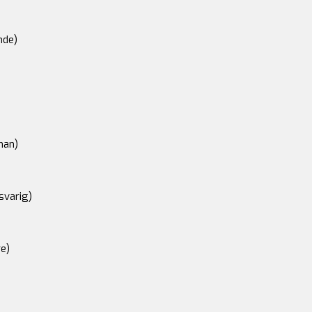
nde)
an)
svarig)
e)