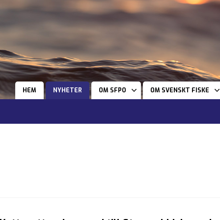
HEM
NYHETER
OM SFPO
OM SVENSKT FISKE