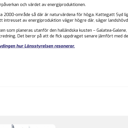
urpåverkan och värdet av energiproduktionen.
ura 2000-område så där är naturvärdena för höga. Kattegatt Syd l
 intresset av energiproduktion väger högre där, säger landshövdin
arken som planeras utanför den halländska kusten – Galatea-Galen
tredning. Det beror på att de fick uppdraget senare jämfört med de
hövdingen hur Länsstyrelsen resonerar.