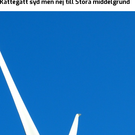
l Kattegatt syd men nej till Stora middelgrund