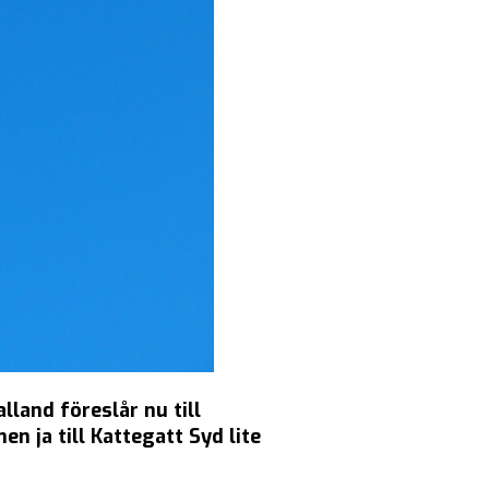
land föreslår nu till
n ja till Kattegatt Syd lite