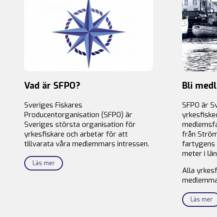
Vad är SFPO?
Bli med
Sveriges Fiskares
SFPO är S
Producentorganisation (SFPO) är
yrkesfiske
Sveriges största organisation för
medlemsfa
yrkesfiskare och arbetar för att
från Ström
tillvarata våra medlemmars intressen.
fartygens 
meter i län
Läs mer
Alla yrkes
medlemma
Läs mer