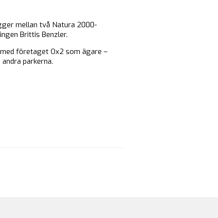
igger mellan två Natura 2000-
gen Brittis Benzler.
e, med företaget Ox2 som ägare –
 andra parkerna.