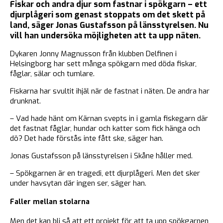
Fiskar och andra djur som fastnar i spökgarn – ett
djurplågeri som genast stoppats om det skett på
land, säger Jonas Gustafsson på länsstyrelsen. Nu
vill han undersöka möjligheten att ta upp näten.
Dykaren Jonny Magnusson från klubben Delfinen i
Helsingborg har sett många spökgarn med döda fiskar,
fåglar, sälar och tumlare.
Fiskarna har svultit ihjäl när de fastnat i näten. De andra har
drunknat.
– Vad hade hänt om Kärnan svepts in i gamla fiskegarn där
det fastnat fåglar, hundar och katter som fick hänga och
dö? Det hade förstås inte fått ske, säger han.
Jonas Gustafsson på länsstyrelsen i Skåne håller med.
– Spökgarnen är en tragedi, ett djurplågeri. Men det sker
under havsytan där ingen ser, säger han.
Faller mellan stolarna
Men det kan bli så att ett projekt för att ta upp spökgarnen