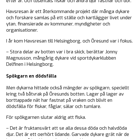
efter år. Och tusentals fiskar och andra djur fastnar och dör.
Havsresan är ett återkommande projekt där många dykare
och forskare samlas på ett ställe och kartlägger livet under
ytan, finansierade av kommuner, myndigheter och
organisationer.
I år kom Havsresan till Helsingborg, och Öresund var i fokus.
– Stora delar av botten var i bra skick, berättar Jonny
Magnusson, mångårig dykare vid sportdykarklubben
Delfinen i Helsingborg.
Spökgarn en dödsfälla
Men dykarna hittade också mängder av spökgarn, speciellt
kring två båtvrak på Öresunds botten. Lager på lager av
borttappade nät har fastnat på vraken och blivit en
dödsfälla för fiskar, fåglar, sälar och tumlare.
För spökgarnen slutar aldrig att fiska.
– Det är fruktansvärt att se alla dessa döda och halvdöda
djur. Det är ett oerhört lidande. Garvade dykare grät när de