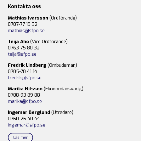
Kontakta oss
Mathias Ivarsson
(Ordförande)
0707-77 19 32
mathias@sfpo.se
Teija Aho
(Vice Ordförande)
0763-75 80 32
teija@sfpo.se
Fredrik Lindberg
(Ombudsman)
0705-70 41 14
fredrik@sfpo.se
Marika Nilsson
(Ekonomiansvarig)
0708-93 89 88
marika@sfpo.se
Ingemar Berglund
(Utredare)
0760-26 40 44
ingemar@sfpo.se
Läs mer