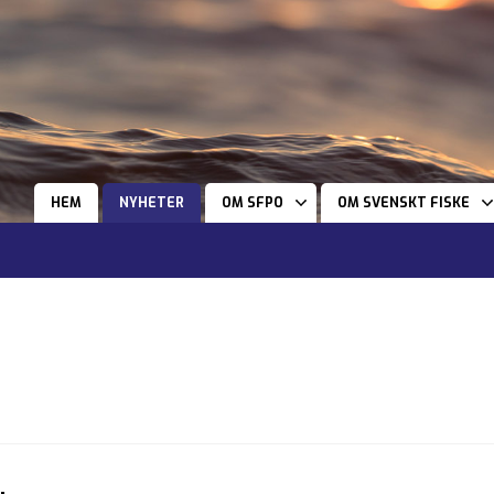
HEM
NYHETER
OM SFPO
OM SVENSKT FISKE