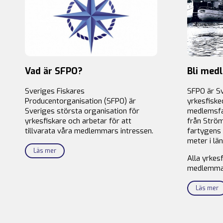
Vad är SFPO?
Bli med
Sveriges Fiskares
SFPO är S
Producentorganisation (SFPO) är
yrkesfiske
Sveriges största organisation för
medlemsfa
yrkesfiskare och arbetar för att
från Ström
tillvarata våra medlemmars intressen.
fartygens 
meter i län
Läs mer
Alla yrkes
medlemma
Läs mer