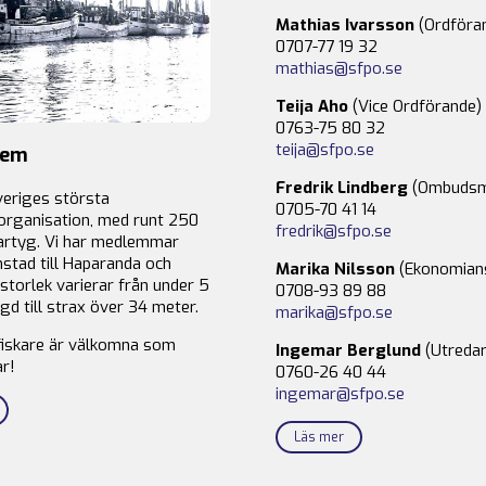
Mathias Ivarsson
(Ordföra
0707-77 19 32
mathias@sfpo.se
Teija Aho
(Vice Ordförande)
0763-75 80 32
teija@sfpo.se
lem
Fredrik Lindberg
(Ombudsm
veriges största
0705-70 41 14
organisation, med runt 250
fredrik@sfpo.se
rtyg. Vi har medlemmar
stad till Haparanda och
Marika Nilsson
(Ekonomian
storlek varierar från under 5
0708-93 89 88
gd till strax över 34 meter.
marika@sfpo.se
fiskare är välkomna som
Ingemar Berglund
(Utredar
r!
0760-26 40 44
ingemar@sfpo.se
Läs mer