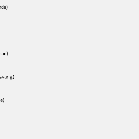
nde)
an)
svarig)
e)