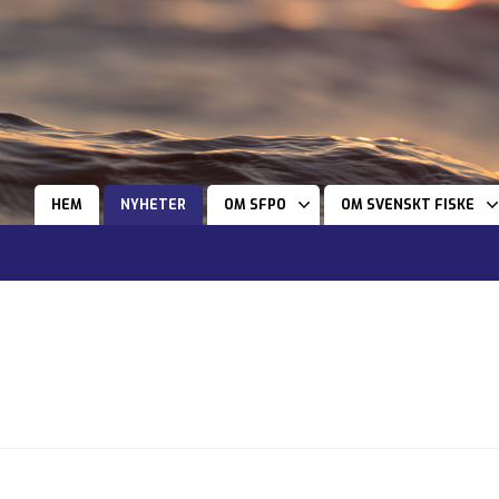
HEM
NYHETER
OM SFPO
OM SVENSKT FISKE