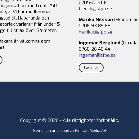
0705-70 41 14
organisation, med runt 250
fredrik@sfpo.se
rtyg. Vi har medlemmar
stad till Haparanda och
Marika Nilsson
(Ekonomian
storlek varierar från under 5
0708-93 89 88
gd till strax över 34 meter.
marika@sfpo.se
fiskare är välkomna som
Ingemar Berglund
(Utredar
r!
0760-26 40 44
ingemar@sfpo.se
Läs mer
Copyright © 2026 - Alla rättigheter förbehålls.
Hemsidan är skapad av
Kimsoft Media AB