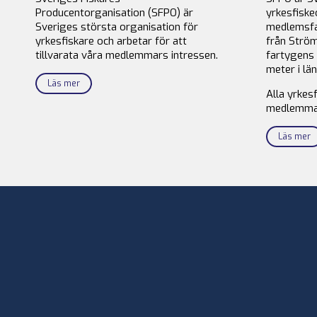
Producentorganisation (SFPO) är
yrkesfiske
Sveriges största organisation för
medlemsfa
yrkesfiskare och arbetar för att
från Ström
tillvarata våra medlemmars intressen.
fartygens 
meter i län
Läs mer
Alla yrkes
medlemma
Läs mer