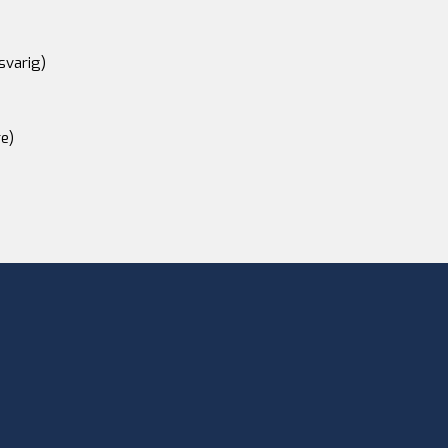
svarig)
e)