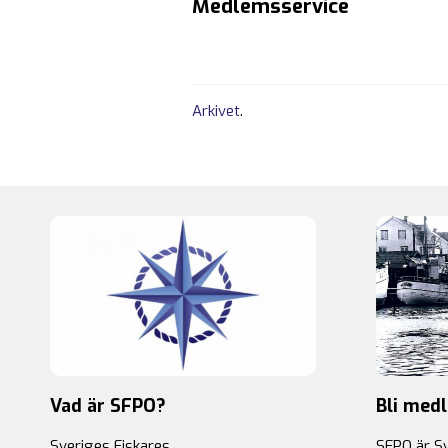
Medlemsservice
Arkivet
.
Vad är SFPO?
Bli med
Sveriges Fiskares
SFPO är S