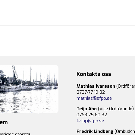
Kontakta oss
Mathias Ivarsson
(Ordföra
0707-77 19 32
mathias@sfpo.se
Teija Aho
(Vice Ordförande)
0763-75 80 32
teija@sfpo.se
lem
Fredrik Lindberg
(Ombudsm
veriges största