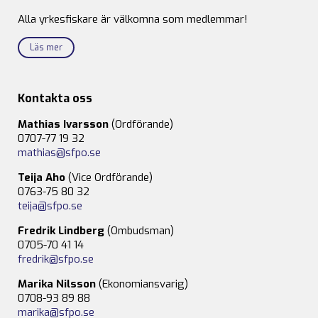
Alla yrkesfiskare är välkomna som medlemmar!
Läs mer
Kontakta oss
Mathias Ivarsson
(Ordförande)
0707-77 19 32
mathias@sfpo.se
Teija Aho
(Vice Ordförande)
0763-75 80 32
teija@sfpo.se
Fredrik Lindberg
(Ombudsman)
0705-70 41 14
fredrik@sfpo.se
Marika Nilsson
(Ekonomiansvarig)
0708-93 89 88
marika@sfpo.se