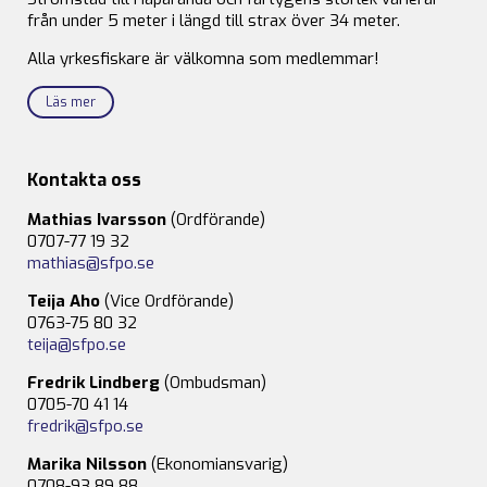
från under 5 meter i längd till strax över 34 meter.
Alla yrkesfiskare är välkomna som medlemmar!
Läs mer
Kontakta oss
Mathias Ivarsson
(Ordförande)
0707-77 19 32
mathias@sfpo.se
Teija Aho
(Vice Ordförande)
0763-75 80 32
teija@sfpo.se
Fredrik Lindberg
(Ombudsman)
0705-70 41 14
fredrik@sfpo.se
Marika Nilsson
(Ekonomiansvarig)
0708-93 89 88