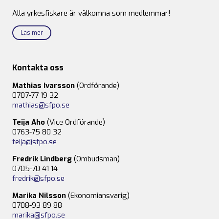
Alla yrkesfiskare är välkomna som medlemmar!
Läs mer
Kontakta oss
Mathias Ivarsson
(Ordförande)
0707-77 19 32
mathias@sfpo.se
Teija Aho
(Vice Ordförande)
0763-75 80 32
teija@sfpo.se
Fredrik Lindberg
(Ombudsman)
0705-70 41 14
fredrik@sfpo.se
Marika Nilsson
(Ekonomiansvarig)
0708-93 89 88
marika@sfpo.se