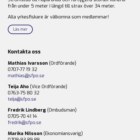
från under 5 meter i längd till strax över 34 meter.
Alla yrkesfiskare är välkomna som medlemmar!
Läs mer
Kontakta oss
Mathias Ivarsson
(Ordförande)
0707-77 19 32
mathias@sfpo.se
Teija Aho
(Vice Ordförande)
0763-75 80 32
teija@sfpo.se
Fredrik Lindberg
(Ombudsman)
0705-70 41 14
fredrik@sfpo.se
Marika Nilsson
(Ekonomiansvarig)
0708-93 89 88