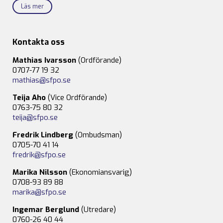
Läs mer
Kontakta oss
Mathias Ivarsson
(Ordförande)
0707-77 19 32
mathias@sfpo.se
Teija Aho
(Vice Ordförande)
0763-75 80 32
teija@sfpo.se
Fredrik Lindberg
(Ombudsman)
0705-70 41 14
fredrik@sfpo.se
Marika Nilsson
(Ekonomiansvarig)
0708-93 89 88
marika@sfpo.se
Ingemar Berglund
(Utredare)
0760-26 40 44