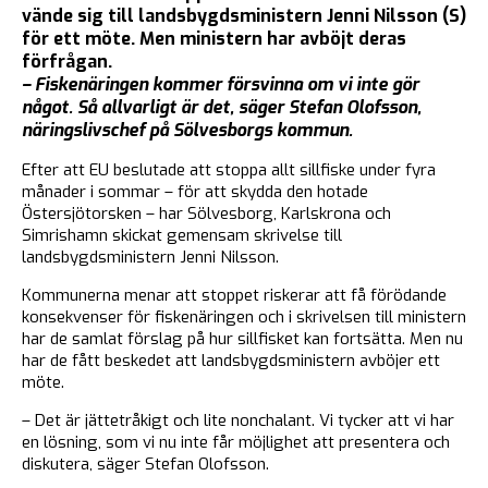
vände sig till landsbygdsministern Jenni Nilsson (S)
för ett möte. Men ministern har avböjt deras
förfrågan.
– Fiskenäringen kommer försvinna om vi inte gör
något. Så allvarligt är det, säger Stefan Olofsson,
näringslivschef på Sölvesborgs kommun.
Efter att EU beslutade att stoppa allt sillfiske under fyra
månader i sommar – för att skydda den hotade
Östersjötorsken – har Sölvesborg, Karlskrona och
Simrishamn skickat gemensam skrivelse till
landsbygdsministern Jenni Nilsson.
Kommunerna menar att stoppet riskerar att få förödande
konsekvenser för fiskenäringen och i skrivelsen till ministern
har de samlat förslag på hur sillfisket kan fortsätta. Men nu
har de fått beskedet att landsbygdsministern avböjer ett
möte.
– Det är jättetråkigt och lite nonchalant. Vi tycker att vi har
en lösning, som vi nu inte får möjlighet att presentera och
diskutera, säger Stefan Olofsson.