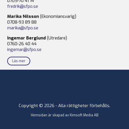
0705-70 41 14
fredrik@sfpo.se
Marika Nilsson
(Ekonomiansvarig)
0708-93 89 88
marika@sfpo.se
Ingemar Berglund
(Utredare)
0760-26 40 44
ingemar@sfpo.se
Läs mer
Copyright © 2026 - Alla rättigheter förbehålls.
Hemsidan är skapad av
Kimsoft Media AB