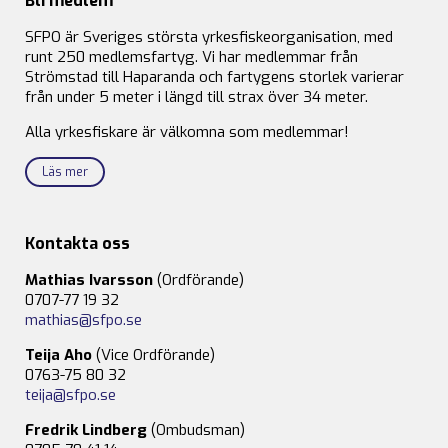
Bli medlem
SFPO är Sveriges största yrkesfiskeorganisation, med
runt 250 medlemsfartyg. Vi har medlemmar från
Strömstad till Haparanda och fartygens storlek varierar
från under 5 meter i längd till strax över 34 meter.
Alla yrkesfiskare är välkomna som medlemmar!
Läs mer
Kontakta oss
Mathias Ivarsson
(Ordförande)
0707-77 19 32
mathias@sfpo.se
Teija Aho
(Vice Ordförande)
0763-75 80 32
teija@sfpo.se
Fredrik Lindberg
(Ombudsman)