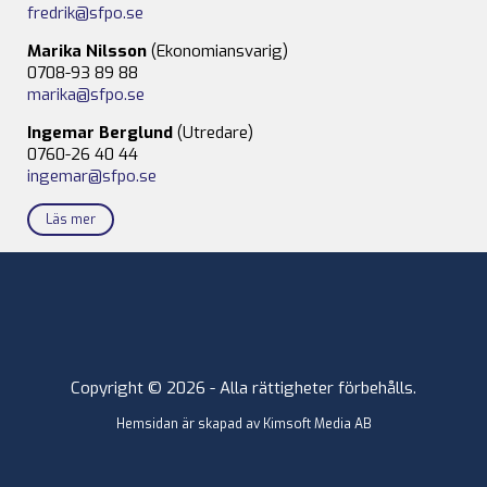
fredrik@sfpo.se
Marika Nilsson
(Ekonomiansvarig)
0708-93 89 88
marika@sfpo.se
Ingemar Berglund
(Utredare)
0760-26 40 44
ingemar@sfpo.se
Läs mer
Copyright © 2026 - Alla rättigheter förbehålls.
Hemsidan är skapad av
Kimsoft Media AB