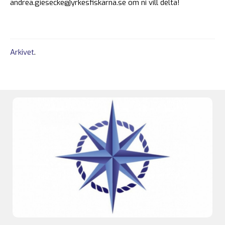
andrea.giesecke@yrkesfiskarna.se
om ni vill delta!
Arkivet
.