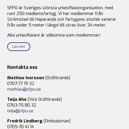
SFPO är Sveriges största yrkesfiskeorganisation, med
runt 250 medlemsfartyg. Vi har medlemmar från
Strömstad till Haparanda och fartygens storlek varierar
från under 5 meter i längd till strax över 34 meter.
Alla yrkesfiskare är välkomna som medlemmar!
Läs mer
Kontakta oss
Mathias Ivarsson
(Ordförande)
0707-77 19 32
mathias@sfpo.se
Teija Aho
(Vice Ordförande)
0763-75 80 32
teija@sfpo.se
Fredrik Lindberg
(Ombudsman)
0705-70 41 14