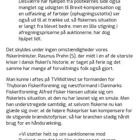
Desværre har hjælpen fra politikernes side også
manglet og udsigten til Brexit-kompensation og
en udfasning af fartøjer (ophugningsstøtte) ser
også ud til at trække ud, så fiskernes situation
er langt fra blevet bedre, men en lille stigning i
afregningspriserne på auktionerne, har dog
hjulpet lidt.
Det skyldes under ingen omstændigheder vores
fiskeriminister, Rasmus Prehn (S), der midt i én af de største
kriser i dansk fiskeri’s historie, er taget på ferie og det
samme har mange af forvaltnings folk også gjort.
Man kunne i aftes på TVMidtVest se formanden for
Thyborøn Fiskeriforening og næstformand i Danmarks
Fiskeriforening Alfred Fisker Hansen udtale sig om
fiskeriets situation, at den nu har løsnet sig en smule. Men
han understregede samtidig, at selvom fiskerne nu kan
glæde sig over, at de højere fiskepriser kan kompensere for
de stigende brændstofpriser, så har branchen stadig hårdt
brug for en håndsrækning.
»Vi støtter helt op om sanktionerne mod