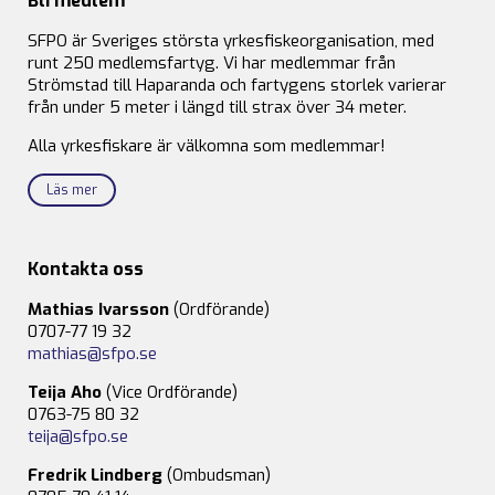
Bli medlem
SFPO är Sveriges största yrkesfiskeorganisation, med
runt 250 medlemsfartyg. Vi har medlemmar från
Strömstad till Haparanda och fartygens storlek varierar
från under 5 meter i längd till strax över 34 meter.
Alla yrkesfiskare är välkomna som medlemmar!
Läs mer
Kontakta oss
Mathias Ivarsson
(Ordförande)
0707-77 19 32
mathias@sfpo.se
Teija Aho
(Vice Ordförande)
0763-75 80 32
teija@sfpo.se
Fredrik Lindberg
(Ombudsman)