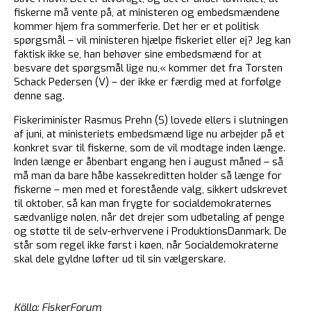
fiskerne må vente på, at ministeren og embedsmændene
kommer hjem fra sommerferie. Det her er et politisk
spørgsmål – vil ministeren hjælpe fiskeriet eller ej? Jeg kan
faktisk ikke se, han behøver sine embedsmænd for at
besvare det spørgsmål lige nu,« kommer det fra Torsten
Schack Pedersen (V) – der ikke er færdig med at forfølge
denne sag.
Fiskeriminister Rasmus Prehn (S) lovede ellers i slutningen
af juni, at ministeriets embedsmænd lige nu arbejder på et
konkret svar til fiskerne, som de vil modtage inden længe.
Inden længe er åbenbart engang hen i august måned – så
må man da bare håbe kassekreditten holder så længe for
fiskerne – men med et forestående valg, sikkert udskrevet
til oktober, så kan man frygte for socialdemokraternes
sædvanlige nølen, når det drejer som udbetaling af penge
og støtte til de selv-erhvervene i ProduktionsDanmark. De
står som regel ikke først i køen, når Socialdemokraterne
skal dele gyldne løfter ud til sin vælgerskare.
Källa: FiskerForum