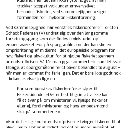
Rusland, men det kan ikke nytte noget, at man
trækker tæppet væk under erhvervslivet
herunder fiskeriet, ved samme lejlighed,« siger
formanden for Thyborøn Fiskeriforening.
Ved samme lejlighed, har venstres fiskeriordfører Torsten
Schack Pedersen (V) undret sig over den langsomme
forretningsgang som der findes i ministeriet og i
embedsværket. For på spørgsmålet om der kan ske en
omprioritering af midlerne i det europæiske program for
hav, fiskeri og akvakultur, for at hjælpe fiskeriet gennem
brændstofkrisen. Så får man pga. sommerferie kun det svar
tilbage, at spørgsmålene først bliver behandlet til august –
når man er kommet fra ferie igen. Det er bare ikke godt nok
– krisen kradser jo lige nu..
For som Venstres fiskeriordfører siger til
Fiskeritidende, »Det er helt til grin, at vi ikke kan
få et svar på, om ministeren vil hjælpe fiskeriet
eller ej, fordi ministeren og hans embedsmænd
skal på sommerferie.«
»For det er lige nu brændstofpriserne tvinger fiskerne til at
blive i havn. Det er alvorligt, og det er under lavmålet, at