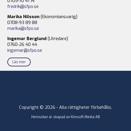
0705-70 41 14
fredrik@sfpo.se
Marika Nilsson
(Ekonomiansvarig)
0708-93 89 88
marika@sfpo.se
Ingemar Berglund
(Utredare)
0760-26 40 44
ingemar@sfpo.se
Läs mer
Copyright © 2026 - Alla rättigheter förbehålls.
Hemsidan är skapad av
Kimsoft Media AB