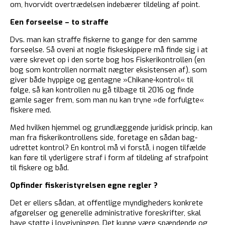
om, hvorvidt overtrædelsen indebærer tildeling af point.
Een forseelse – to straffe
Dvs. man kan straffe fiskerne to gange for den samme
forseelse. Så oveni at nogle fiskeskippere må finde sig i at
være skrevet op i den sorte bog hos Fiskerikontrollen (en
bog som kontrollen normalt nægter eksistensen af), som
giver både hyppige og gentagne »Chikane-kontrol« til
følge, så kan kontrollen nu gå tilbage til 2016 og finde
gamle sager frem, som man nu kan tryne »de forfulgte«
fiskere med.
Med hvilken hjemmel og grundlæggende juridisk princip, kan
man fra fiskerikontrollens side, foretage en sådan bag-
udrettet kontrol? En kontrol må vi forstå, i nogen tilfælde
kan føre til yderligere straf i form af tildeling af strafpoint
til fiskere og båd.
Opfinder fiskeristyrelsen egne regler ?
Det er ellers sådan, at offentlige myndigheders konkrete
afgørelser og generelle administrative foreskrifter, skal
have støtte i lovgivningen. Det kunne være spændende og