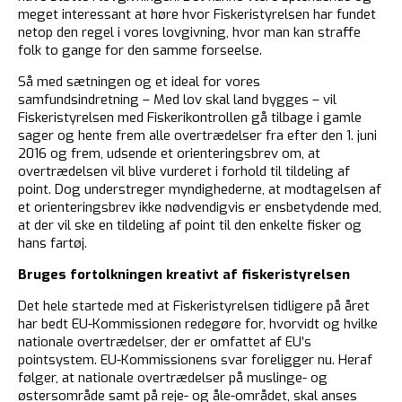
meget interessant at høre hvor Fiskeristyrelsen har fundet
netop den regel i vores lovgivning, hvor man kan straffe
folk to gange for den samme forseelse.
Så med sætningen og et ideal for vores
samfundsindretning – Med lov skal land bygges – vil
Fiskeristyrelsen med Fiskerikontrollen gå tilbage i gamle
sager og hente frem alle overtrædelser fra efter den 1. juni
2016 og frem, udsende et orienteringsbrev om, at
overtrædelsen vil blive vurderet i forhold til tildeling af
point. Dog understreger myndighederne, at modtagelsen af
et orienteringsbrev ikke nødvendigvis er ensbetydende med,
at der vil ske en tildeling af point til den enkelte fisker og
hans fartøj.
Bruges fortolkningen kreativt af fiskeristyrelsen
Det hele startede med at Fiskeristyrelsen tidligere på året
har bedt EU-Kommissionen redegøre for, hvorvidt og hvilke
nationale overtrædelser, der er omfattet af EU’s
pointsystem. EU-Kommissionens svar foreligger nu. Heraf
følger, at nationale overtrædelser på muslinge- og
østersområde samt på reje- og åle-området, skal anses