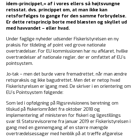
idem-princippet,« af i vores ellers så højtsvungne
retsstat. dvs. princippet om, at man ikke kan
retsforfølges to gange for den samme forbrydelse.
Er dette retsprincip borte med blæsten og skyllet ud
med havvandet – eller hvad.
Under faglige nyheder udsender Fiskeristyrelsen en ny
praksis for tildeling af point ved grove nationale
overtrædelser. For EU kommissionen har nu afklaret, hvilke
overtrædelser af nationale regler, der er omfattet af EU´s
pointsystem.
Jo-tak – men det burde være fremadrettet, når man ændre
retspraksis og ikke bagudrettet. Men det er netop hvad
Fiskeristyrelsen er igang med. De skriver i en orientering om
EU´s Pointsystem følgende:
Som led i opfølgning på Rigsrevisionens beretning om
tilskud på fiskeriområdet fra oktober 2018 og
implementering af ministeren for fiskeri og ligestillings
svar til Statsrevisorerne fra januar 2019 er Fiskeristyrelsen i
gang med en gennemgang af en større mængde
overtrædelsessager med henblik på at træffe afgørelse