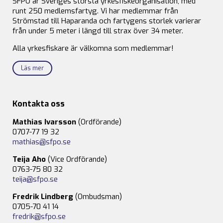
SFPO är Sveriges största yrkesfiskeorganisation, med
runt 250 medlemsfartyg. Vi har medlemmar från
Strömstad till Haparanda och fartygens storlek varierar
från under 5 meter i längd till strax över 34 meter.
Alla yrkesfiskare är välkomna som medlemmar!
Läs mer
Kontakta oss
Mathias Ivarsson
(Ordförande)
0707-77 19 32
mathias@sfpo.se
Teija Aho
(Vice Ordförande)
0763-75 80 32
teija@sfpo.se
Fredrik Lindberg
(Ombudsman)
0705-70 41 14
fredrik@sfpo.se