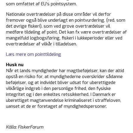
som omfattet af EU’s pointsystem.
Nationale overtrædelser på disse områder vil derfor
fremover også blive underlagt en pointvurdering, (red. som
det øvrige fiskeri), som ved grove overtrædelser vil
medføre tildeling af point. Det kan fx være overtrædelser af
mangelfuld logbogsføring, fiskeri i lukkeperioder eller ved
overtrædelser af vilkår i tilladelsen.
Læs mere om pointtildeling
Husk nu
Når et lands myndigheder har magtbeføjelser, kan der altid
opstå en risiko for, at myndighederne overskrider sådanne
beføjelser, og at individet bliver udsat for uberettigede
vilkårlige indgreb i den personlige frihed, den fysiske
integritet og i den enkeltes retssikkerhed. I Danmark er
uberettiget magtanvendelse kriminaliseret i straffeloven,
uanset at de er foretaget af myndighedspersoner.
Källa: FiskerForum