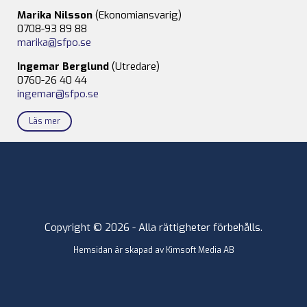
Marika Nilsson
(Ekonomiansvarig)
0708-93 89 88
marika@sfpo.se
Ingemar Berglund
(Utredare)
0760-26 40 44
ingemar@sfpo.se
Läs mer
Copyright © 2026 - Alla rättigheter förbehålls.
Hemsidan är skapad av
Kimsoft Media AB