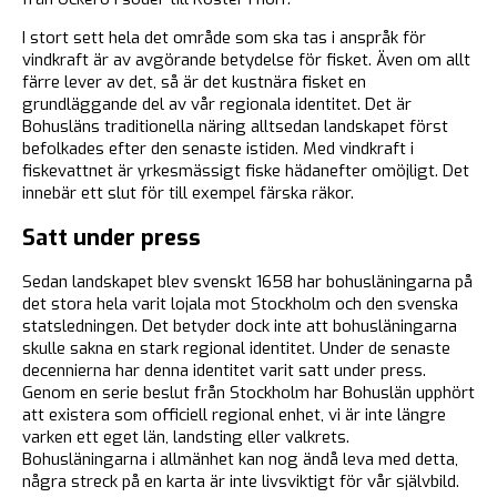
I stort sett hela det område som ska tas i anspråk för
vindkraft är av avgörande betydelse för fisket. Även om allt
färre lever av det, så är det kustnära fisket en
grundläggande del av vår regionala identitet. Det är
Bohusläns traditionella näring alltsedan landskapet först
befolkades efter den senaste istiden. Med vindkraft i
fiskevattnet är yrkesmässigt fiske hädanefter omöjligt. Det
innebär ett slut för till exempel färska räkor.
Satt under press
Sedan landskapet blev svenskt 1658 har bohusläningarna på
det stora hela varit lojala mot Stockholm och den svenska
statsledningen. Det betyder dock inte att bohusläningarna
skulle sakna en stark regional identitet. Under de senaste
decennierna har denna identitet varit satt under press.
Genom en serie beslut från Stockholm har Bohuslän upphört
att existera som officiell regional enhet, vi är inte längre
varken ett eget län, landsting eller valkrets.
Bohusläningarna i allmänhet kan nog ändå leva med detta,
några streck på en karta är inte livsviktigt för vår självbild.