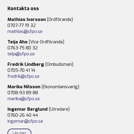
Kontakta oss
Mathias Ivarsson
(Ordförande)
0707-77 19 32
mathias@sfpo.se
Teija Aho
(Vice Ordförande)
0763-75 80 32
teija@sfpo.se
Fredrik Lindberg
(Ombudsman)
0705-70 41 14
fredrik@sfpo.se
Marika Nilsson
(Ekonomiansvarig)
0708-93 89 88
marika@sfpo.se
Ingemar Berglund
(Utredare)
0760-26 40 44
ingemar@sfpo.se
Läs mer