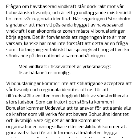
Frågan om havsbaserad vindkraft slår dock rakt mot vår
bohuslänska livsmiljö, och är ett grundläggande existentiellt
hot mot vår regionala identitet. När regeringen i Stockholm
signalerar att man vill påskynda bygget av havsbaserad
vindkraft i den ekonomiska zonen måste vi bohusläningar
börja agera. Det är förvånande att regeringen inte är mer
varsam, kanske har man inte förstått att detta är en fråga
som i förlängningen faktiskt har sprängkraft nog att verka
söndrande på den nationella sammanhållningen.
Med vindkraft i fiskevattnet är yrkesmässigt
fiske hädanefter omöjligt
Vi bohusläningar kommer inte att stillatigande acceptera att
vår livsmiljö och regionala identitet offras för att
tillfredsställa en liten men högljudd klick av vänsterliberala
storstadsbor. Som centralort och största kommun i
Bohuslän kommer Uddevalla att ta ansvar för att samla alla
de krafter som vill verka för att bevara Bohusläns identitet
och livsmiljö, vare sig det är andra kommuner,
organisationer, näringsidkare eller enskilda. Vi kommer att
göra vad vi kan för att informera allmänheten, bygga