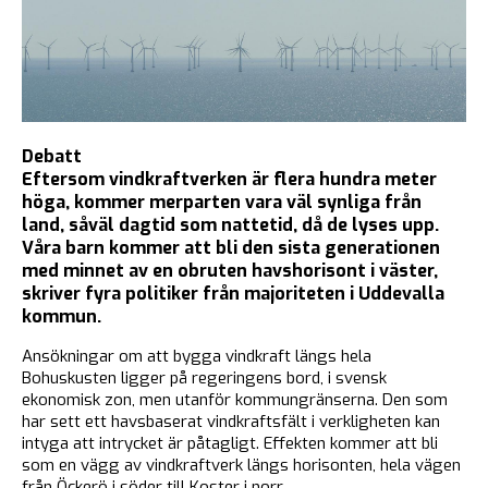
Debatt
Eftersom vindkraftverken är flera hundra meter
höga, kommer merparten vara väl synliga från
land, såväl dagtid som nattetid, då de lyses upp.
Våra barn kommer att bli den sista generationen
med minnet av en obruten havshorisont i väster,
skriver fyra politiker från majoriteten i Uddevalla
kommun.
Ansökningar om att bygga vindkraft längs hela
Bohuskusten ligger på regeringens bord, i svensk
ekonomisk zon, men utanför kommungränserna. Den som
har sett ett havsbaserat vindkraftsfält i verkligheten kan
intyga att intrycket är påtagligt. Effekten kommer att bli
som en vägg av vindkraftverk längs horisonten, hela vägen
från Öckerö i söder till Koster i norr.