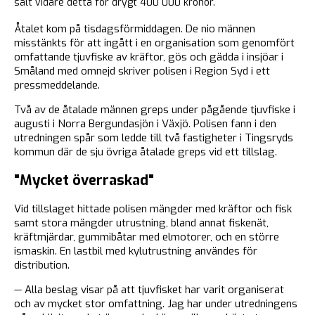
sålt vidare detta för drygt 400 000 kronor.
Åtalet kom på tisdagsförmiddagen. De nio männen
misstänkts för att ingått i en organisation som genomfört
omfattande tjuvfiske av kräftor, gös och gädda i insjöar i
Småland med omnejd skriver polisen i Region Syd i ett
pressmeddelande.
Två av de åtalade männen greps under pågående tjuvfiske i
augusti i Norra Bergundasjön i Växjö. Polisen fann i den
utredningen spår som ledde till två fastigheter i Tingsryds
kommun där de sju övriga åtalade greps vid ett tillslag.
"Mycket överraskad"
Vid tillslaget hittade polisen mängder med kräftor och fisk
samt stora mängder utrustning, bland annat fiskenät,
kräftmjärdar, gummibåtar med elmotorer, och en större
ismaskin. En lastbil med kylutrustning användes för
distribution.
— Alla beslag visar på att tjuvfisket har varit organiserat
och av mycket stor omfattning. Jag har under utredningens