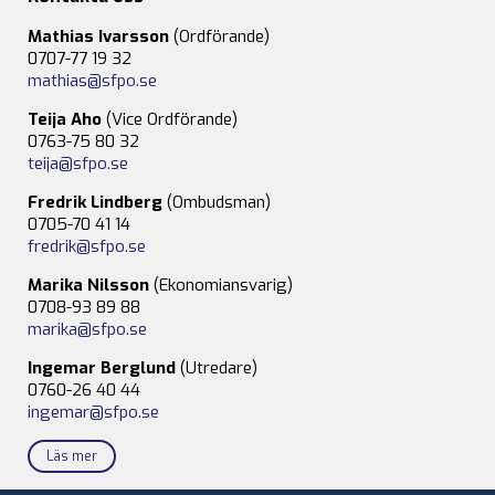
Mathias Ivarsson
(Ordförande)
0707-77 19 32
mathias@sfpo.se
Teija Aho
(Vice Ordförande)
0763-75 80 32
teija@sfpo.se
Fredrik Lindberg
(Ombudsman)
0705-70 41 14
fredrik@sfpo.se
Marika Nilsson
(Ekonomiansvarig)
0708-93 89 88
marika@sfpo.se
Ingemar Berglund
(Utredare)
0760-26 40 44
ingemar@sfpo.se
Läs mer