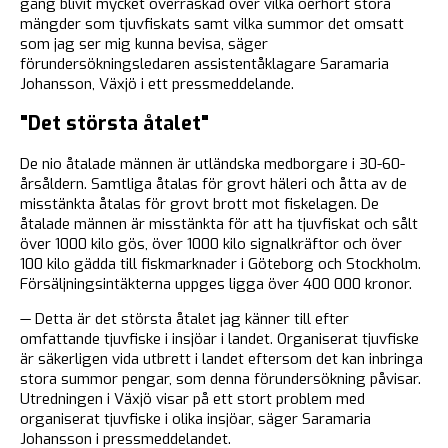
gång blivit mycket överraskad över vilka oerhört stora
mängder som tjuvfiskats samt vilka summor det omsatt
som jag ser mig kunna bevisa, säger
förundersökningsledaren assistentåklagare Saramaria
Johansson, Växjö i ett pressmeddelande.
"Det största åtalet"
De nio åtalade männen är utländska medborgare i 30-60-
årsåldern. Samtliga åtalas för grovt häleri och åtta av de
misstänkta åtalas för grovt brott mot fiskelagen. De
åtalade männen är misstänkta för att ha tjuvfiskat och sålt
över 1000 kilo gös, över 1000 kilo signalkräftor och över
100 kilo gädda till fiskmarknader i Göteborg och Stockholm.
Försäljningsintäkterna uppges ligga över 400 000 kronor.
— Detta är det största åtalet jag känner till efter
omfattande tjuvfiske i insjöar i landet. Organiserat tjuvfiske
är säkerligen vida utbrett i landet eftersom det kan inbringa
stora summor pengar, som denna förundersökning påvisar.
Utredningen i Växjö visar på ett stort problem med
organiserat tjuvfiske i olika insjöar, säger Saramaria
Johansson i pressmeddelandet.