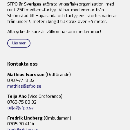
SFPO är Sveriges största yrkesfiskeorganisation, med
runt 250 medlemsfartyg. Vi har medlemmar från
Strömstad till Haparanda och fartygens storlek varierar
från under 5 meter i längd till strax över 34 meter.
Alla yrkesfiskare är välkomna som medlemmar!
Läs mer
Kontakta oss
Mathias Ivarsson
(Ordförande)
0707-77 19 32
mathias@sfpo.se
Teija Aho
(Vice Ordförande)
0763-75 80 32
teija@sfpo.se
Fredrik Lindberg
(Ombudsman)
0705-70 41 14
fredrik@sfpo.se