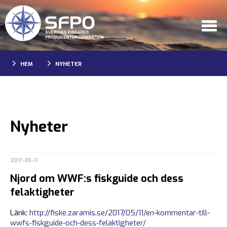
HEM
NYHETER
Nyheter
2017-05-11
Njord om WWF:s fiskguide och dess
felaktigheter
Länk:
http://fiske.zaramis.se/2017/05/11/en-kommentar-till-
wwfs-fiskguide-och-dess-felaktigheter/