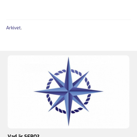
Arkivet
.
Vad är SFPO?