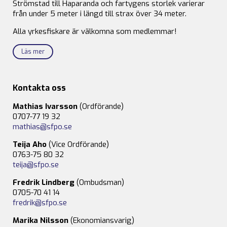
Strömstad till Haparanda och fartygens storlek varierar
från under 5 meter i längd till strax över 34 meter.
Alla yrkesfiskare är välkomna som medlemmar!
Läs mer
Kontakta oss
Mathias Ivarsson
(Ordförande)
0707-77 19 32
mathias@sfpo.se
Teija Aho
(Vice Ordförande)
0763-75 80 32
teija@sfpo.se
Fredrik Lindberg
(Ombudsman)
0705-70 41 14
fredrik@sfpo.se
Marika Nilsson
(Ekonomiansvarig)