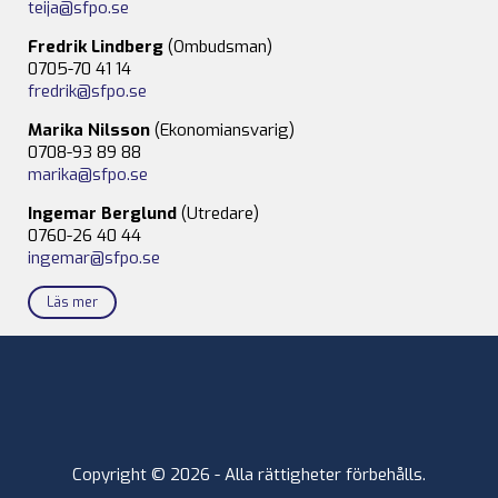
teija@sfpo.se
Fredrik Lindberg
(Ombudsman)
0705-70 41 14
fredrik@sfpo.se
Marika Nilsson
(Ekonomiansvarig)
0708-93 89 88
marika@sfpo.se
Ingemar Berglund
(Utredare)
0760-26 40 44
ingemar@sfpo.se
Läs mer
Copyright © 2026 - Alla rättigheter förbehålls.