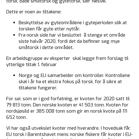
torsk, både småtorsk og gytetorsk, sier Nesvik.
Dette er noen av tiltakene:
Beskyttelse av gyteområdene i gyteperioden slik at
torsken får gyte etter nyttår.
Fra norsk side har vi besluttet å stenge et område
siste halvår 2020, fordi det da befinner seg mye
småtorsk i dette området.
En arbeidsgruppe av eksperter skal legge frem forslag til
ytterlige tiltak 1. februar
Norge og EU samarbeider om kontroller. Kontrollene
skal i år ha et ekstra fokus på torsk, for å sikre at
tiltakene fungerer.
For sei, som er i god forfatning, er kvoten for 2020 satt til
79 813 tonn. Den norske kvoten er 41 503 tonn. Kvoten for
nordsjøsild er 385 008 tonn som gir en norsk kvote på 111
652 tonn.
Vi har også utvekslet kvoter med hverandre. I hovedsak får
EU torsk i Barentshavet mens norske fiskere får kvoter i EU-