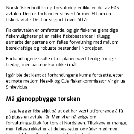
Norsk fiskeripolitikk og forvaltning er ikke en del av EØS-
avtalen. Derfor forhandler vi hvert år med EU om en
fiskeriavtale. Det har vi gjort i over 40 år.
Fiskeriavtalen er omfattende, og gir fiskerne gjensidige
fiskemuligheter på en rekke fiskebestander. I tillegg
samarbeider partene om felles forvaltning med mål om
bærekraftige og robuste bestander i Nordsjøen.
Forhandlingene skulle etter planen vært ferdig forrige
fredag, men partene kom ikke i mål.
I går ble det kjent at forhandlingene kunne fortsette, etter
et møte mellom Nesvik og EUs fiskerikommissær Virginius
Sinkevicius.
Må gjenoppbygge torsken
– Jeg legger ikke skjul på at det har vært utfordrende å få
på plass en avtale i år. Men vi er nå enige om
forvaltningstiltak for torsk i Nordsjøen. Tiltakene er mange,
men fellestrekket er at de beskytter områder med mye