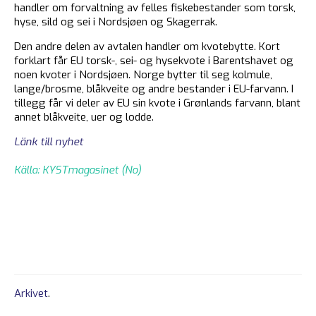
handler om forvaltning av felles fiskebestander som torsk,
hyse, sild og sei i Nordsjøen og Skagerrak.
Den andre delen av avtalen handler om kvotebytte. Kort
forklart får EU torsk-, sei- og hysekvote i Barentshavet og
noen kvoter i Nordsjøen. Norge bytter til seg kolmule,
lange/brosme, blåkveite og andre bestander i EU-farvann. I
tillegg får vi deler av EU sin kvote i Grønlands farvann, blant
annet blåkveite, uer og lodde.
Länk till nyhet
Källa: KYSTmagasinet (No)
Arkivet
.