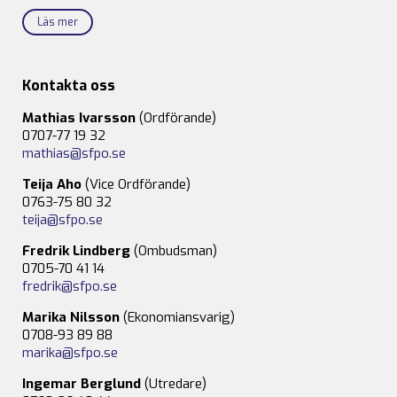
Läs mer
Kontakta oss
Mathias Ivarsson
(Ordförande)
0707-77 19 32
mathias@sfpo.se
Teija Aho
(Vice Ordförande)
0763-75 80 32
teija@sfpo.se
Fredrik Lindberg
(Ombudsman)
0705-70 41 14
fredrik@sfpo.se
Marika Nilsson
(Ekonomiansvarig)
0708-93 89 88
marika@sfpo.se
Ingemar Berglund
(Utredare)