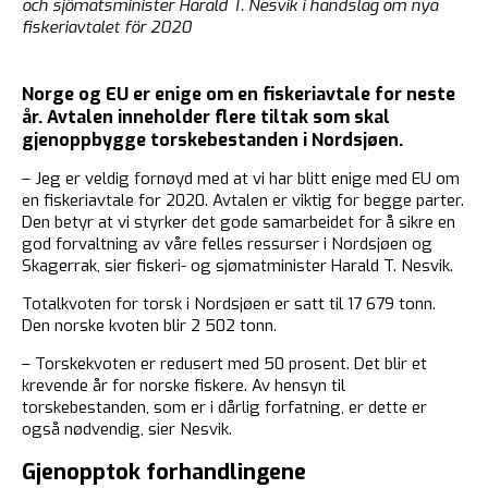
och sjömatsminister Harald T. Nesvik i handslag om nya
fiskeriavtalet för 2020
Norge og EU er enige om en fiskeriavtale for neste
år. Avtalen inneholder flere tiltak som skal
gjenoppbygge torskebestanden i Nordsjøen.
– Jeg er veldig fornøyd med at vi har blitt enige med EU om
en fiskeriavtale for 2020. Avtalen er viktig for begge parter.
Den betyr at vi styrker det gode samarbeidet for å sikre en
god forvaltning av våre felles ressurser i Nordsjøen og
Skagerrak, sier fiskeri- og sjømatminister Harald T. Nesvik.
Totalkvoten for torsk i Nordsjøen er satt til 17 679 tonn.
Den norske kvoten blir 2 502 tonn.
– Torskekvoten er redusert med 50 prosent. Det blir et
krevende år for norske fiskere. Av hensyn til
torskebestanden, som er i dårlig forfatning, er dette er
også nødvendig, sier Nesvik.
Gjenopptok forhandlingene