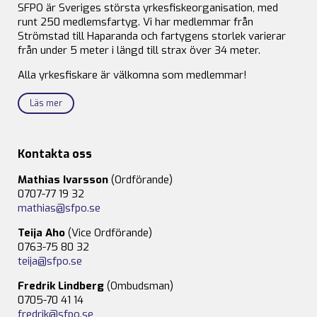
SFPO är Sveriges största yrkesfiskeorganisation, med
runt 250 medlemsfartyg. Vi har medlemmar från
Strömstad till Haparanda och fartygens storlek varierar
från under 5 meter i längd till strax över 34 meter.
Alla yrkesfiskare är välkomna som medlemmar!
Läs mer
Kontakta oss
Mathias Ivarsson
(Ordförande)
0707-77 19 32
mathias@sfpo.se
Teija Aho
(Vice Ordförande)
0763-75 80 32
teija@sfpo.se
Fredrik Lindberg
(Ombudsman)
0705-70 41 14
fredrik@sfpo.se