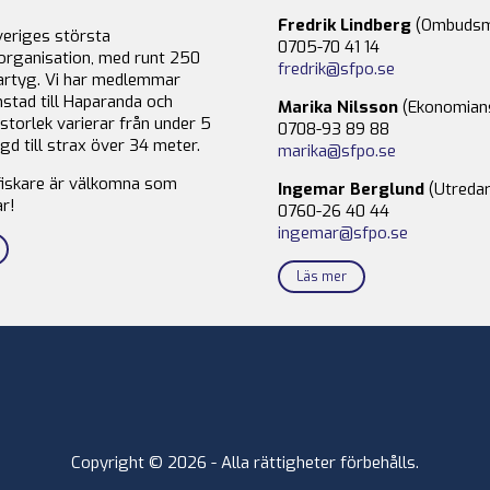
Fredrik Lindberg
(Ombudsm
veriges största
0705-70 41 14
organisation, med runt 250
fredrik@sfpo.se
rtyg. Vi har medlemmar
stad till Haparanda och
Marika Nilsson
(Ekonomian
storlek varierar från under 5
0708-93 89 88
gd till strax över 34 meter.
marika@sfpo.se
fiskare är välkomna som
Ingemar Berglund
(Utredar
r!
0760-26 40 44
ingemar@sfpo.se
Läs mer
Copyright © 2026 - Alla rättigheter förbehålls.