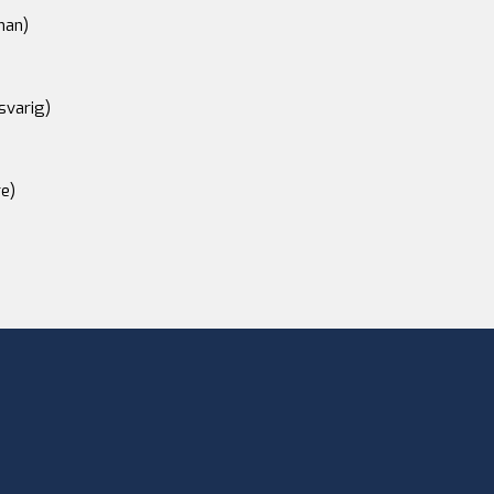
an)
svarig)
e)