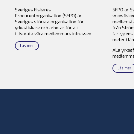
Sveriges Fiskares
SFPO är S
Producentorganisation (SFPO) är
yrkesfiske
Sveriges största organisation för
medlemsfa
yrkesfiskare och arbetar för att
från Ström
tillvarata våra medlemmars intressen.
fartygens 
meter i län
Läs mer
Alla yrkes
medlemma
Läs mer