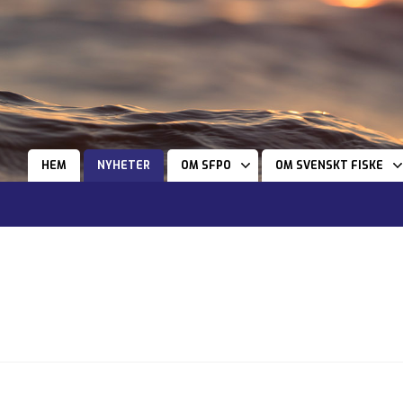
HEM
NYHETER
OM SFPO
OM SVENSKT FISKE