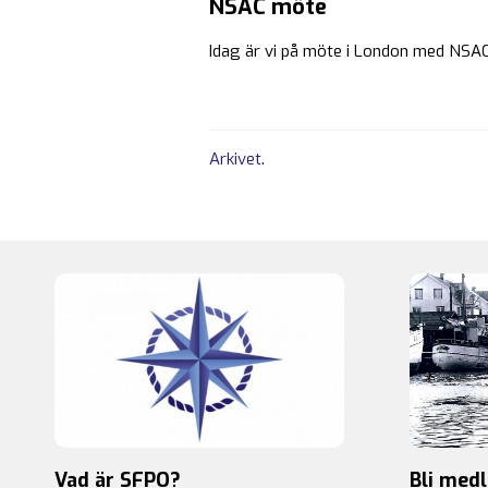
NSAC möte
Idag är vi på möte i London med NSA
Arkivet
.
Vad är SFPO?
Bli med