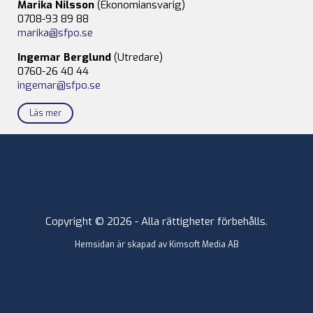
Marika Nilsson
(Ekonomiansvarig)
0708-93 89 88
marika@sfpo.se
Ingemar Berglund
(Utredare)
0760-26 40 44
ingemar@sfpo.se
Läs mer
Copyright © 2026 - Alla rättigheter förbehålls.
Hemsidan är skapad av
Kimsoft Media AB