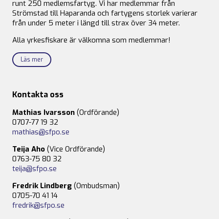
runt 250 medlemsfartyg. Vi har medlemmar från
Strömstad till Haparanda och fartygens storlek varierar
från under 5 meter i längd till strax över 34 meter.
Alla yrkesfiskare är välkomna som medlemmar!
Läs mer
Kontakta oss
Mathias Ivarsson
(Ordförande)
0707-77 19 32
mathias@sfpo.se
Teija Aho
(Vice Ordförande)
0763-75 80 32
teija@sfpo.se
Fredrik Lindberg
(Ombudsman)
0705-70 41 14
fredrik@sfpo.se