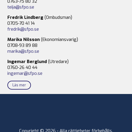
0763-75 80 32
teija@sfpo.se
Fredrik Lindberg
(Ombudsman)
0705-70 41 14
fredrik@sfpo.se
Marika Nilsson
(Ekonomiansvarig)
0708-93 89 88
marika@sfpo.se
Ingemar Berglund
(Utredare)
0760-26 40 44
ingemar@sfpo.se
Läs mer
Copyright © 2026 - Alla rättigheter förbehålls.