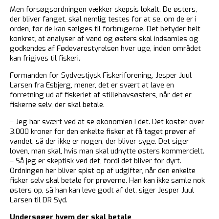
Men forsøgsordningen vækker skepsis lokalt. De østers,
der bliver fanget, skal nemlig testes for at se, om de er i
orden, før de kan sælges til forbrugerne. Det betyder helt
konkret, at analyser af vand og østers skal indsamles og
godkendes af Fødevarestyrelsen hver uge, inden området
kan frigives til fiskeri.
Formanden for Sydvestjysk Fiskeriforening, Jesper Juul
Larsen fra Esbjerg, mener, det er svært at lave en
forretning ud af fiskeriet af stillehavsøsters, når det er
fiskerne selv, der skal betale.
– Jeg har svært ved at se økonomien i det. Det koster over
3.000 kroner for den enkelte fisker at få taget prøver af
vandet, så der ikke er nogen, der bliver syge. Det siger
loven, man skal, hvis man skal udnytte østers kommercielt.
– Så jeg er skeptisk ved det, fordi det bliver for dyrt.
Ordningen her bliver spist op af udgifter, når den enkelte
fisker selv skal betale for prøverne. Han kan ikke samle nok
østers op, så han kan leve godt af det, siger Jesper Juul
Larsen til DR Syd.
Undersøger hvem der skal betale