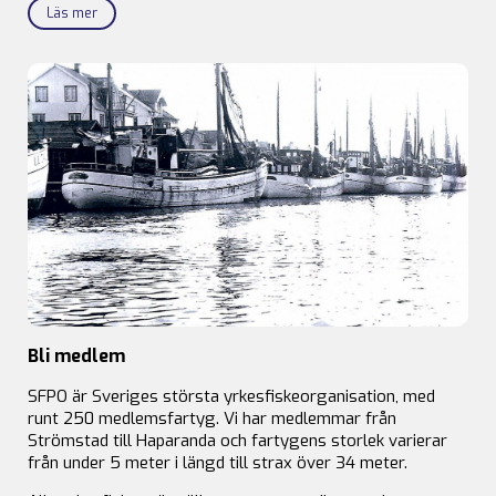
Läs mer
Bli medlem
SFPO är Sveriges största yrkesfiskeorganisation, med
runt 250 medlemsfartyg. Vi har medlemmar från
Strömstad till Haparanda och fartygens storlek varierar
från under 5 meter i längd till strax över 34 meter.