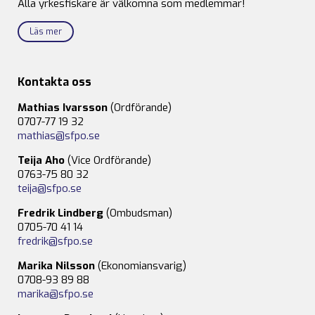
Alla yrkesfiskare är välkomna som medlemmar!
Läs mer
Kontakta oss
Mathias Ivarsson
(Ordförande)
0707-77 19 32
mathias@sfpo.se
Teija Aho
(Vice Ordförande)
0763-75 80 32
teija@sfpo.se
Fredrik Lindberg
(Ombudsman)
0705-70 41 14
fredrik@sfpo.se
Marika Nilsson
(Ekonomiansvarig)
0708-93 89 88
marika@sfpo.se