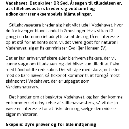
Vadehavet. Det skriver DR Syd. Årsagen til tilladelsen er,
at stillehavsøsters breder sig voldsomt og
udkonkurrerer eksempelvis blåmuslinger.
– Stillehavsøsters breder sig helt vildt ude i Vadehavet, hvor
de fortrænger blandt andet blåmuslinger. Hvis vi kan få
gang i en kommerciel udnyttelse af det og få en interesse
op at stå for at hente dem, vil det være godt for naturen i
Vadehavet, siger fiskeriminister Eva Kjer Hansen (V).
Det er kun erhvervsfiskere eller bierhvervsfiskere, der vil
kunne søge om tilladelsen, og det bliver kun tilladt at fiske
med håndholdte redskaber. Det vil sige med skovl, net eller
med de bare næver, så fiskeriet kommer til at foregå mest
skånsomt i Vadehavet, der er udpeget som
Verdensnaturarv.
– Det handler om at beskytte Vadehavet, og kan der komme
en kommerciel udnyttelse af stillehavsøsters, så vil der jo
være en interesse for at fiske dem og sælge dem videre,
siger ministeren.
Skepsis: Dyre prøver og for lille indtjening