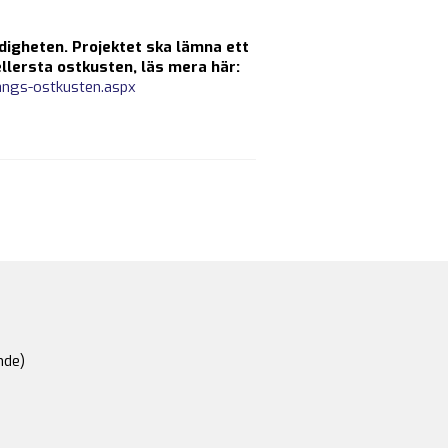
digheten. Projektet ska lämna ett
ellersta ostkusten, läs mera här:
langs-ostkusten.aspx
nde)