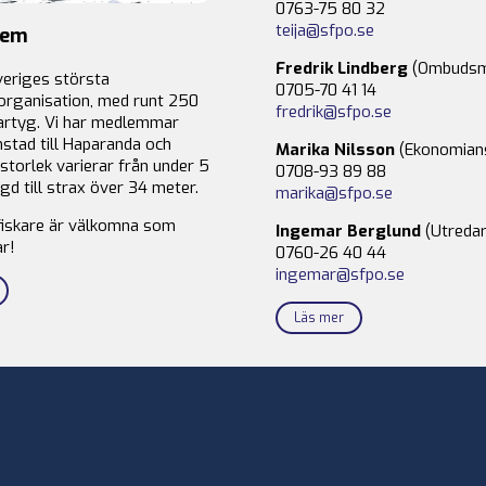
0763-75 80 32
teija@sfpo.se
lem
Fredrik Lindberg
(Ombudsm
veriges största
0705-70 41 14
organisation, med runt 250
fredrik@sfpo.se
rtyg. Vi har medlemmar
stad till Haparanda och
Marika Nilsson
(Ekonomian
storlek varierar från under 5
0708-93 89 88
gd till strax över 34 meter.
marika@sfpo.se
fiskare är välkomna som
Ingemar Berglund
(Utredar
r!
0760-26 40 44
ingemar@sfpo.se
Läs mer