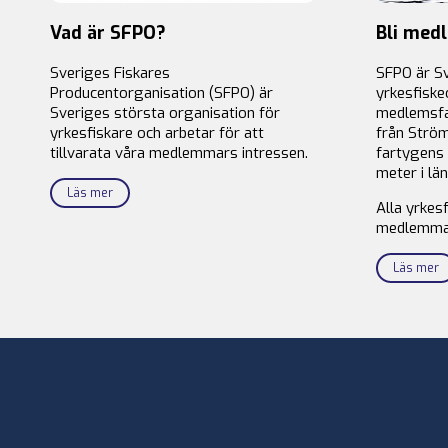
Vad är SFPO?
Bli med
Sveriges Fiskares
SFPO är S
Producentorganisation (SFPO) är
yrkesfiske
Sveriges största organisation för
medlemsfa
yrkesfiskare och arbetar för att
från Ström
tillvarata våra medlemmars intressen.
fartygens 
meter i län
Läs mer
Alla yrkes
medlemma
Läs mer