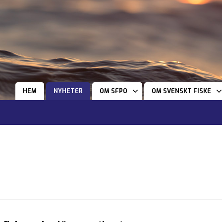
HEM
NYHETER
OM SFPO
OM SVENSKT FISKE