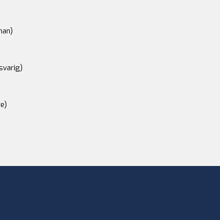
an)
svarig)
e)