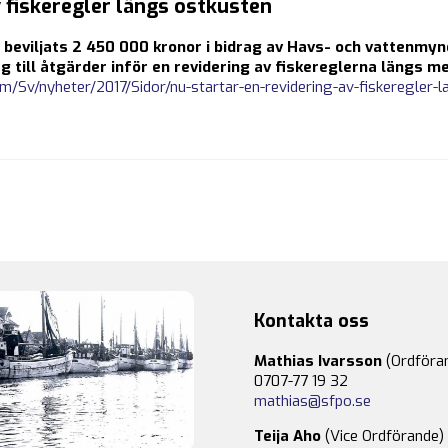
v fiskeregler längs ostkusten
 beviljats 2 450 000 kronor i bidrag av Havs- och vattenmyn
 till åtgärder inför en revidering av fiskereglerna längs m
m/Sv/nyheter/2017/Sidor/nu-startar-en-revidering-av-fiskeregler-
Kontakta oss
Mathias Ivarsson
(Ordföra
0707-77 19 32
mathias@sfpo.se
Teija Aho
(Vice Ordförande)