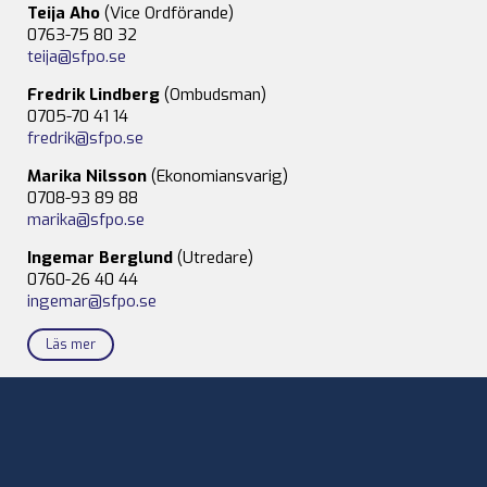
Teija Aho
(Vice Ordförande)
0763-75 80 32
teija@sfpo.se
Fredrik Lindberg
(Ombudsman)
0705-70 41 14
fredrik@sfpo.se
Marika Nilsson
(Ekonomiansvarig)
0708-93 89 88
marika@sfpo.se
Ingemar Berglund
(Utredare)
0760-26 40 44
ingemar@sfpo.se
Läs mer