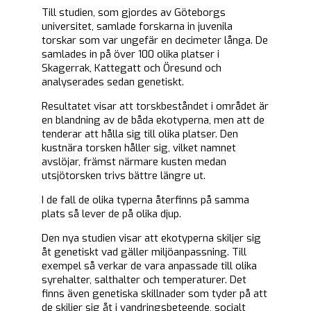
Till studien, som gjordes av Göteborgs
universitet, samlade forskarna in juvenila
torskar som var ungefär en decimeter långa. De
samlades in på över 100 olika platser i
Skagerrak, Kattegatt och Öresund och
analyserades sedan genetiskt.
Resultatet visar att torskbeståndet i området är
en blandning av de båda ekotyperna, men att de
tenderar att hålla sig till olika platser. Den
kustnära torsken håller sig, vilket namnet
avslöjar, främst närmare kusten medan
utsjötorsken trivs bättre längre ut.
I de fall de olika typerna återfinns på samma
plats så lever de på olika djup.
Den nya studien visar att ekotyperna skiljer sig
åt genetiskt vad gäller miljöanpassning. Till
exempel så verkar de vara anpassade till olika
syrehalter, salthalter och temperaturer. Det
finns även genetiska skillnader som tyder på att
de skiljer sig åt i vandringsbeteende, socialt