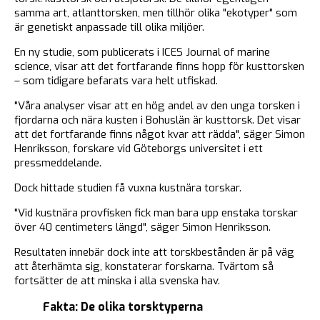
samma art, atlanttorsken, men tillhör olika "ekotyper" som
är genetiskt anpassade till olika miljöer.
En ny studie, som publicerats i ICES Journal of marine
science, visar att det fortfarande finns hopp för kusttorsken
– som tidigare befarats vara helt utfiskad.
"Våra analyser visar att en hög andel av den unga torsken i
fjordarna och nära kusten i Bohuslän är kusttorsk. Det visar
att det fortfarande finns något kvar att rädda", säger Simon
Henriksson, forskare vid Göteborgs universitet i ett
pressmeddelande.
Dock hittade studien få vuxna kustnära torskar.
"Vid kustnära provfisken fick man bara upp enstaka torskar
över 40 centimeters längd", säger Simon Henriksson.
Resultaten innebär dock inte att torskbestånden är på väg
att återhämta sig, konstaterar forskarna. Tvärtom så
fortsätter de att minska i alla svenska hav.
Fakta: De olika torsktyperna