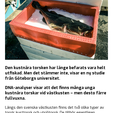
Den kustnära torsken har länge befarats vara helt
utfiskad. Men det stämmer inte, visar en ny studie
från Göteborgs universitet.
DNA-analyser visar att det finns många unga
kustnära torskar vid västkusten – men desto färre
fullvuxna.
Längs den svenska västkusten finns det två olika typer av
torsk: kusttorsk och utsjötorsk. De tillhör egentligen