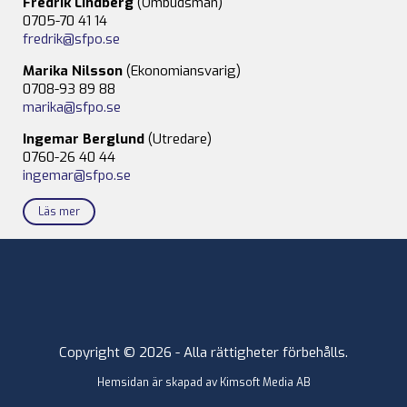
Fredrik Lindberg
(Ombudsman)
0705-70 41 14
fredrik@sfpo.se
Marika Nilsson
(Ekonomiansvarig)
0708-93 89 88
marika@sfpo.se
Ingemar Berglund
(Utredare)
0760-26 40 44
ingemar@sfpo.se
Läs mer
Copyright © 2026 - Alla rättigheter förbehålls.
Hemsidan är skapad av
Kimsoft Media AB