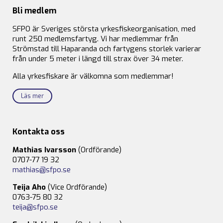
Bli medlem
SFPO är Sveriges största yrkesfiskeorganisation, med
runt 250 medlemsfartyg. Vi har medlemmar från
Strömstad till Haparanda och fartygens storlek varierar
från under 5 meter i längd till strax över 34 meter.
Alla yrkesfiskare är välkomna som medlemmar!
Läs mer
Kontakta oss
Mathias Ivarsson
(Ordförande)
0707-77 19 32
mathias@sfpo.se
Teija Aho
(Vice Ordförande)
0763-75 80 32
teija@sfpo.se