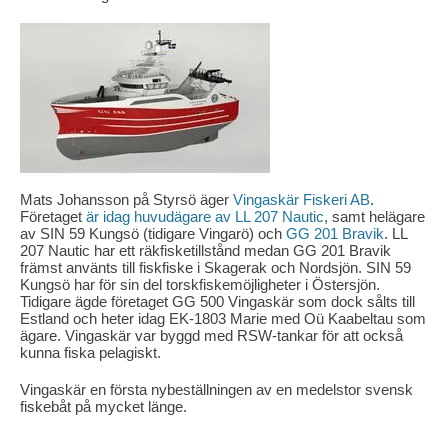
Mats Johansson på Styrsö äger
Vingaskär Fiskeri AB
.
Företaget
är idag huvudägare av LL 207 Nautic
, samt helägare
av SIN 59 Kungsö (tidigare Vingarö) och
GG 201 Bravik
. LL
207 Nautic har ett räkfisketillstånd medan GG 201 Bravik
främst använts till fiskfiske i Skagerak och Nordsjön. SIN 59
Kungsö har för sin del torskfiskemöjligheter i Östersjön.
Tidigare ägde företaget GG 500 Vingaskär som dock sålts till
Estland och heter idag EK-1803 Marie med Oü Kaabeltau som
ägare. Vingaskär var byggd med RSW-tankar för att också
kunna fiska pelagiskt.
Vingaskär en första nybeställningen av en medelstor svensk
fiskebåt på mycket länge.