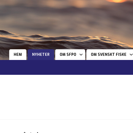
HEM
NYHETER
OM SFPO
OM SVENSKT FISKE