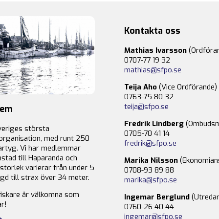
Kontakta oss
Mathias Ivarsson
(Ordföra
0707-77 19 32
mathias@sfpo.se
Teija Aho
(Vice Ordförande)
0763-75 80 32
teija@sfpo.se
lem
Fredrik Lindberg
(Ombudsm
veriges största
0705-70 41 14
organisation, med runt 250
fredrik@sfpo.se
rtyg. Vi har medlemmar
stad till Haparanda och
Marika Nilsson
(Ekonomian
storlek varierar från under 5
0708-93 89 88
gd till strax över 34 meter.
marika@sfpo.se
fiskare är välkomna som
Ingemar Berglund
(Utredar
r!
0760-26 40 44
ingemar@sfpo.se