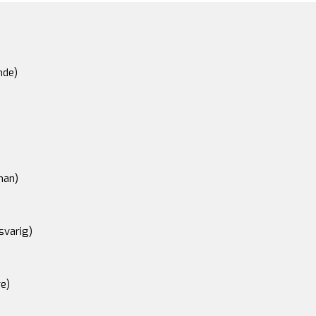
nde)
an)
svarig)
e)