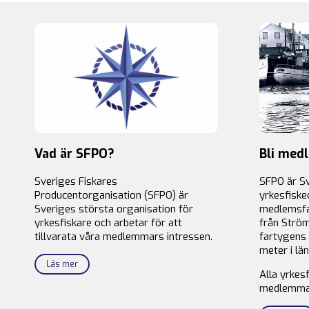
Vad är SFPO?
Bli med
Sveriges Fiskares
SFPO är S
Producentorganisation (SFPO) är
yrkesfiske
Sveriges största organisation för
medlemsfa
yrkesfiskare och arbetar för att
från Ström
tillvarata våra medlemmars intressen.
fartygens 
meter i län
Läs mer
Alla yrkes
medlemma