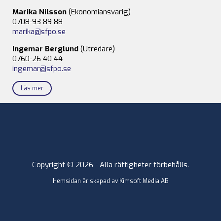
Marika Nilsson
(Ekonomiansvarig)
0708-93 89 88
marika@sfpo.se
Ingemar Berglund
(Utredare)
0760-26 40 44
ingemar@sfpo.se
Läs mer
Copyright © 2026 - Alla rättigheter förbehålls.
Hemsidan är skapad av
Kimsoft Media AB