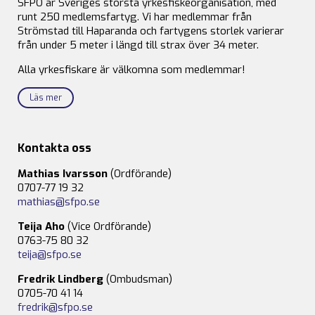
SFPO är Sveriges största yrkesfiskeorganisation, med
runt 250 medlemsfartyg. Vi har medlemmar från
Strömstad till Haparanda och fartygens storlek varierar
från under 5 meter i längd till strax över 34 meter.
Alla yrkesfiskare är välkomna som medlemmar!
Läs mer
Kontakta oss
Mathias Ivarsson
(Ordförande)
0707-77 19 32
mathias@sfpo.se
Teija Aho
(Vice Ordförande)
0763-75 80 32
teija@sfpo.se
Fredrik Lindberg
(Ombudsman)
0705-70 41 14
fredrik@sfpo.se