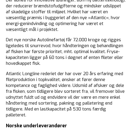
Der åbnes for innovative løsninger, som ny batteriteknologi,
der reducerer brændstofudgifterne og mindsker udslippet
af skadelige stoffer til miljøet. Hvilket har været en
væsentlig præmis i byggeriet af den nye »Atlantic«, hvor
energi-genindvinding og optimering har været et
væsentligt mål i projektet.
Det nye norske Autolinefartøj får 72.000 kroge og rigges
ligeledes til snurrevod, hvor håndteringen og behandlingen
af fisken har første prioritet, mht. optimal kvalitet. Fryse-
kapaciteten ligger på 60 tons i døgnet af enten fileter eller
hovedkappet fisk.
Atlantic Longline rederiet der har over 20 års erfaring med
filetproduktion i topkvalitet, ønsker at fører denne
kompetance og faglighed videre. Udsmid af afskær og dele
fra fisken, som tidligere blev sorteret fra, vil fremover blive
udnyttet fuldt ud og endvidere vil der være en mere enkel
håndtering med sortering, pakning og palletering end
tidligere. Med en lastkapacitet på 530 tons færdig
palleteret.
Norske underleverandører