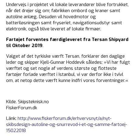
Undervejs i projektet vil lokale leverandører blive fortrukket,
når det drejer sig om; fabrikken ombord og kraner samt
autoline anlæg. Desuden vil hovedmotor og
batteriløsningen samt fryseriet, navigationsudstyr samt
elektronik, også blive leveret af lokale firmaer.
Fartøjet forventes færdigleveret fra Tersan Shipyard
til Oktober 2019
.
Valget af det tyrkiske værft Tersan, forklarer den daglige
leder og skipper Kjell-Gunnar Hoddevík således; »Vi har fulgt
værftet og set nogle af verdens største og flotteste
fartøjer forlade værftet i Istanbul, vi var derfor ikke i tvivl
om, at netop dette værft kunne indfri vores forventninger.«
Kilde. Skipsteknisk.no
FiskerForum.dk
Länk:
http://www.fiskerforum.dk/erhvervsnyt/a/nyt-
skibsdesign-autoline-og-snurrevod-i-et-og-samme-fartoej-
15022018