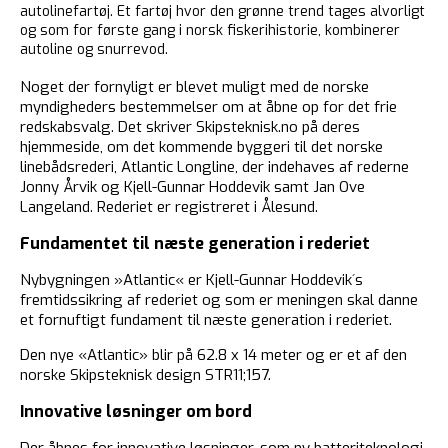
autolinefartøj. Et fartøj hvor den grønne trend tages alvorligt
og som for første gang i norsk fiskerihistorie, kombinerer
autoline og snurrevod.
Noget der fornyligt er blevet muligt med de norske
myndigheders bestemmelser om at åbne op for det frie
redskabsvalg. Det skriver Skipsteknisk.no på deres
hjemmeside, om det kommende byggeri til det norske
linebådsrederi, Atlantic Longline, der indehaves af rederne
Jonny Årvik og Kjell-Gunnar Hoddevik samt Jan Ove
Langeland. Rederiet er registreret i Ålesund.
Fundamentet til næste generation i rederiet
Nybygningen »Atlantic« er Kjell-Gunnar Hoddevik´s
fremtidssikring af rederiet og som er meningen skal danne
et fornuftigt fundament til næste generation i rederiet.
Den nye «Atlantic» blir på 62.8 x 14 meter og er et af den
norske Skipsteknisk design STR11;157.
Innovative løsninger om bord