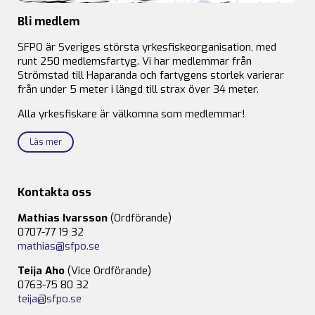
Bli medlem
SFPO är Sveriges största yrkesfiskeorganisation, med
runt 250 medlemsfartyg. Vi har medlemmar från
Strömstad till Haparanda och fartygens storlek varierar
från under 5 meter i längd till strax över 34 meter.
Alla yrkesfiskare är välkomna som medlemmar!
Läs mer
Kontakta oss
Mathias Ivarsson
(Ordförande)
0707-77 19 32
mathias@sfpo.se
Teija Aho
(Vice Ordförande)
0763-75 80 32
teija@sfpo.se