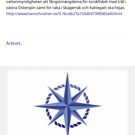
vattenmyndigheten att fångstmängderna för torskfisket med trål i
västra Östersjön samt för räka i Skagerrak och Kattegatt ska höjas.
http://www.havochvatten.se/5.7bcdb27a153db97399383af4.html
Arkivet
.