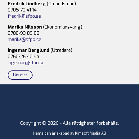
Fredrik Lindberg
(Ombudsman)
0705-70 41 14
fredrik@sfpo.se
Marika Nilsson
(Ekonomiansvarig)
0708-93 89 88
marika@sfpo.se
Ingemar Berglund
(Utredare)
0760-26 40 44
ingemar@sfpo.se
Läs mer
Copyright © 2026 - Alla rättigheter förbehålls.
Hemsidan är skapad av
Kimsoft Media AB