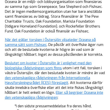
Oceana är en miljö- och lobbyorganisation som finansieras
av samma typ som Greenpeace, Sea Shepherd och Fishsec.
Det är ingen medlemsorganisation utan har bara anställda
samt finansieras av bidrag. Stora finansiärer är The Pew
Charitable Trusts, Oak Foundation, Marisla Foundation
(tidigare Homeland Foundation), och Rockefeller Brothers
Fund. Oak Foundation är också finansiär av Fishsec.
När det gäller torsken i Östersjön vilseleder Oceana på
samma sätt som Fishsec
. De påstår att överfiske äger rum
och att de beslutade kvoterna är högre än vad som är
långsiktigt hållbart. Inget av dessa påståenden är korrekta.
Beslutet om kvoter i Östersjön är i enlighet med den
biologiska rådgivningen som finns
utom i ett fall, torsken i
västra Östersjön, där den beslutade kvoten är mindre än vad
den vetenskapliga rådgivningen från Internationella
Havsforskningsrådet (ICES) föreslagit
. Att kvoterna därför
skulle innebära överfiske eller att det inte fiskas långsiktigt
hållbart är helt enkelt en lögn.
Eller så begriper Oceana inte
den vetenskapliga rådgivningen
:
"I den sidste pressemeddelelse fra deres hånd,