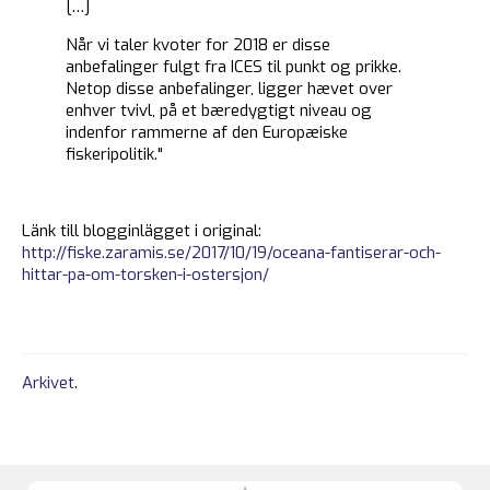
[…]
Når vi taler kvoter for 2018 er disse
anbefalinger fulgt fra ICES til punkt og prikke.
Netop disse anbefalinger, ligger hævet over
enhver tvivl, på et bæredygtigt niveau og
indenfor rammerne af den Europæiske
fiskeripolitik."
Länk till blogginlägget i original:
http://fiske.zaramis.se/2017/10/19/oceana-fantiserar-och-
hittar-pa-om-torsken-i-ostersjon/
Arkivet
.