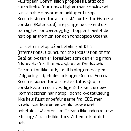
»European Commission proposes Baltic cod
catch limits four times higher than considered
sustainable«, hvor man anklager Europa-
Kommissionen for at foreslå kvoter for Østersø
torsken {Baltic Cod) fire gange højere end der
betragtes for bæredygtigt, hopper trawlet da
helt op af tromlen for den fondsejede Oceana.
For det er netop på anbefaling af ICES
(International Council for the Explaration of the
Sea) at kvoten er foreslået som den er og man
fristes derfor til at beskylde det fondsejede
Oceana, for ikke at lytte til biologernes egen
rådgivning. Ligeledes anklager Oceana Europa-
Kommissionen for at sætte status Quo, for
torskekvoten i den vestlige Østersø. Europa-
Kommissionen har netop i denne kvotetildeling,
ikke helt fulgt anbefalingerne fra ICES, men
istedet sat kvoten en smule lavere end
anbefalet. Så enten kan Oceana ikke indenadlæse
eller også har de ikke forstået en brik af det
hele.