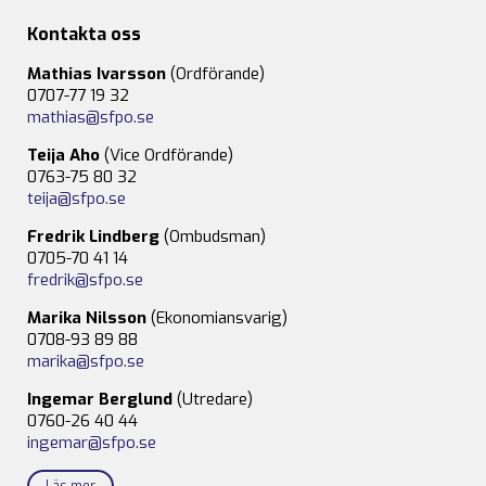
Kontakta oss
Mathias Ivarsson
(Ordförande)
0707-77 19 32
mathias@sfpo.se
Teija Aho
(Vice Ordförande)
0763-75 80 32
teija@sfpo.se
Fredrik Lindberg
(Ombudsman)
0705-70 41 14
fredrik@sfpo.se
Marika Nilsson
(Ekonomiansvarig)
0708-93 89 88
marika@sfpo.se
Ingemar Berglund
(Utredare)
0760-26 40 44
ingemar@sfpo.se
Läs mer