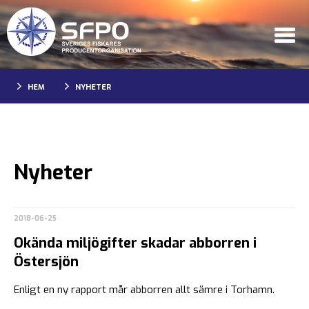
HEM
NYHETER
Nyheter
2018-06-25
Okända miljögifter skadar abborren i
Östersjön
Enligt en ny rapport mår abborren allt sämre i Torhamn.