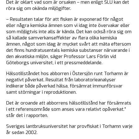
Det är oklart vad som är orsaken – men enligt SLU kan det
röra sig om okända miljögifter.
– Resultaten talar för att fisken är exponerad för något
eller några kemiska ämnen som vi idag inte övervakar eller
som möjligtvis inte alls är kända. Det kan också röra sig om
så kallade samverkanseffekter av flera olika kemiska
ämnen, något som idag är mycket svårt att mäta eftersom
det finns hundratusentals kemiska substanser närvarande i
den akvatiska miljön, säger Professor Lars Förlin vid
Göteborgs universitet, i ett pressmeddelande.
Hälsotillståndet hos abborren i Östersjön runt Torhamn är
negativt påverkat. Resultat från laboratorieanalyser
indikerar både påverkad hälsa, försämrat immunförsvar
samt störningar i reproduktionen.
Det är oroande att abborrens hälsotillstånd har försämrats
i ett referensområde som anses vara relativt opåverkat.”
står det i rapporten.
Sveriges lantbruksuniversitet har provfiskat i Torhamn varje
år sedan 2002.