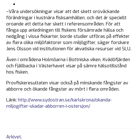
–Våra undersökningar visar att det skett oroväckande
förändringar i kustnära fisksamhällen, och det är speciellt
oroande att detta har skett i referensområden. För att
fånga upp anledningen till fiskens försämrade hälsa och
nedgång i vissa fiskarter, borde studier utföras på effekter
av flera olika miljöfaktorer som miljögifter, säger forskare
Jens Olsson vid institutionen för akvatiska resurser vid SLU.
Även i områdena Holmöarna i Bottniska viken, Kvädöfjärden
och Fjällbacka i Västerhavet visar på sämre hälsotillstånd
hos fisken.
Provfiskeresultaten visar också på minskande fångster av
abborre och ökande fångster av mört i flera områden.
Länk:
http://www.sydostran.se/karlskrona/okanda-
miljogifter-skadar-abborren-i-ostersjon/
Arkivet
.