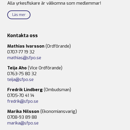
Alla yrkesfiskare är välkomna som medlemmar!
Läs mer
Kontakta oss
Mathias Ivarsson
(Ordförande)
0707-77 19 32
mathias@sfpo.se
Teija Aho
(Vice Ordförande)
0763-75 80 32
teija@sfpo.se
Fredrik Lindberg
(Ombudsman)
0705-70 41 14
fredrik@sfpo.se
Marika Nilsson
(Ekonomiansvarig)
0708-93 89 88
marika@sfpo.se