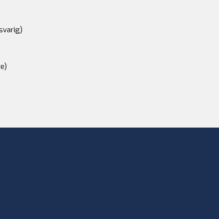
svarig)
e)