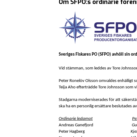
Om SFPO:s ordinarie för
Sveriges Fiskares PO (SFPO) avhöll sin or
Vid stämman, som leddes av Tore Johnsson
Peter Ronelöv Olsson omvaldes enhälligt 
Teija Aho efterträdde Tore Johnsson som vic
Stadgarna moderniserades för att säkerställ
ska ha en personlig ersättare beslutades
Ordinarie ledamot
Pe
Andreas Ganefjord
Gu
Peter Hagberg
Kje