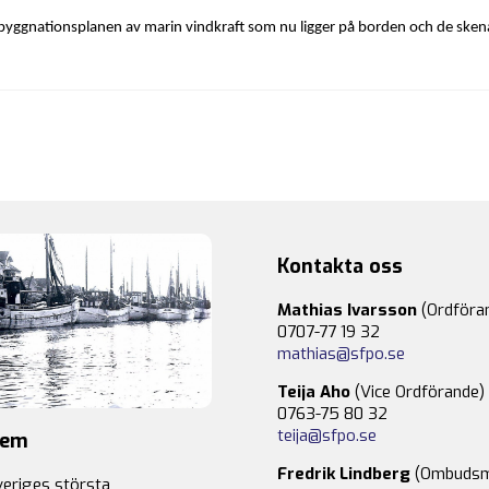
yggnationsplanen av marin vindkraft som nu ligger på borden och de sken
Kontakta oss
Mathias Ivarsson
(Ordföra
0707-77 19 32
mathias@sfpo.se
Teija Aho
(Vice Ordförande)
0763-75 80 32
teija@sfpo.se
lem
Fredrik Lindberg
(Ombudsm
veriges största