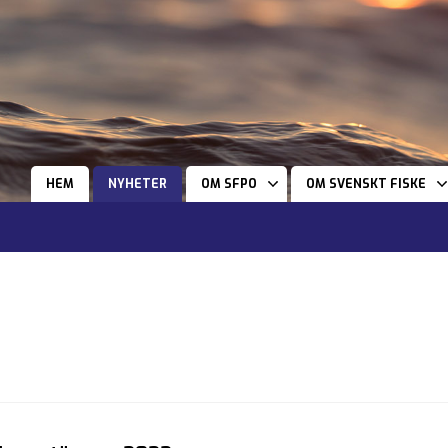
HEM
NYHETER
OM SFPO
OM SVENSKT FISKE