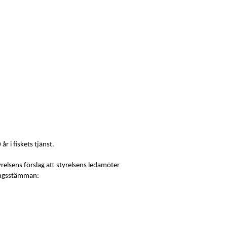
r i fiskets tjänst.
yrelsens förslag att styrelsens ledamöter
ningsstämman: