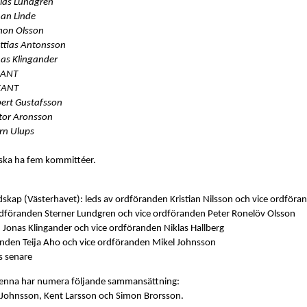
klas Lundgren
han Linde
mon Olsson
ttias Antonsson
nas Klingander
KANT
KANT
ert Gustafsson
tor Aronsson
rn Ulups
ska ha fem kommittéer.
skap (Västerhavet): leds av ordföranden Kristian Nilsson och vice ordföra
ordföranden Sterner Lundgren och vice ordföranden Peter Ronelöv Olsson
Jonas Klingander och vice ordföranden Niklas Hallberg
nden Teija Aho och vice ordföranden Mikel Johnsson
s senare
denna har numera följande sammansättning:
Johnsson, Kent Larsson och Simon Brorsson.