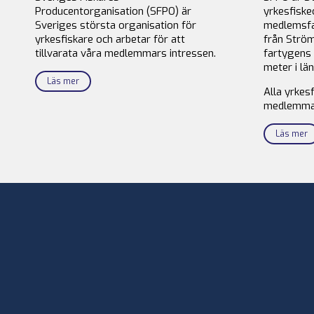
Producentorganisation (SFPO) är
yrkesfiske
Sveriges största organisation för
medlemsfa
yrkesfiskare och arbetar för att
från Ström
tillvarata våra medlemmars intressen.
fartygens 
meter i län
Läs mer
Alla yrkes
medlemma
Läs mer