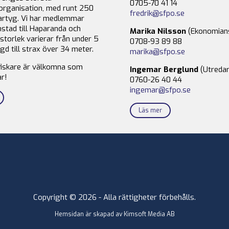
0705-70 41 14
organisation, med runt 250
fredrik@sfpo.se
rtyg. Vi har medlemmar
stad till Haparanda och
Marika Nilsson
(Ekonomian
storlek varierar från under 5
0708-93 89 88
gd till strax över 34 meter.
marika@sfpo.se
fiskare är välkomna som
Ingemar Berglund
(Utredar
r!
0760-26 40 44
ingemar@sfpo.se
Läs mer
Copyright © 2026 - Alla rättigheter förbehålls.
Hemsidan är skapad av
Kimsoft Media AB