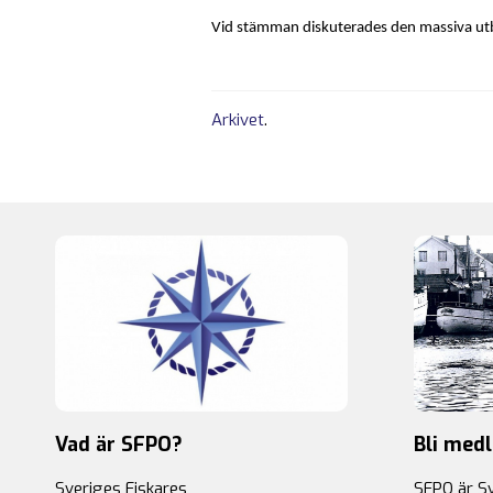
Vid stämman diskuterades den massiva utb
Arkivet
.
Vad är SFPO?
Bli med
Sveriges Fiskares
SFPO är S