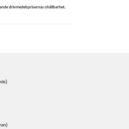
ande drivmedelsprisernas ohållbarhet.
nde)
an)