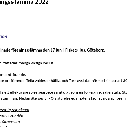
eningsstämma 2022
dinarie föreningsstämma den 17 juni i Fiskets Hus, Göteborg.
, fattades många viktiga beslut.
som ordförande.
e ordförande. Teija valdes enhälligt och Tore avslutar härmed sina snart 30 å
a ett effektivare styrelsearbete samtidigt som en föryngring säkerställs. St
 av stämman. Nedan återges SFPO:s styrelseledamöter såsom valda av före
rsonlig suppleant
stav Grundén
ll Sörensson