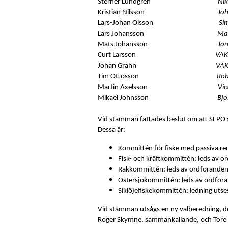
Sterner Lundgren
Ni
Kristian Nilsson
Jo
Lars-Johan Olsson
Si
Lars Johansson
Ma
Mats Johansson
Jo
Curt Larsson
VA
Johan Grahn
VA
Tim Ottosson
Rob
Martin Axelsson
Vic
Mikael Johnsson
Bjö
Vid stämman fattades beslut om att SFPO 
Dessa är:
Kommittén för fiske med passiva red
Fisk- och kräftkommittén: leds av 
Räkkommittén: leds av ordföranden 
Östersjökommittén: leds av ordföra
Siklöjefiskekommittén: ledning utse
Vid stämman utsågs en ny valberedning, 
Roger Skymne, sammankallande, och Tore 