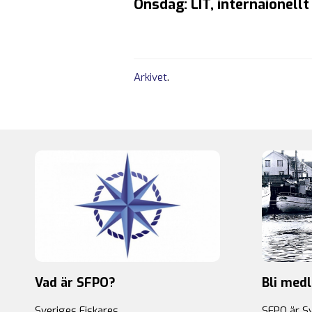
Onsdag: LIT, internaionell
Arkivet
.
Vad är SFPO?
Bli med
Sveriges Fiskares
SFPO är S