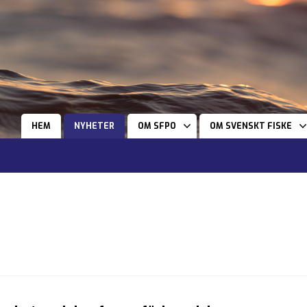
HEM
NYHETER
OM SFPO
OM SVENSKT FISKE