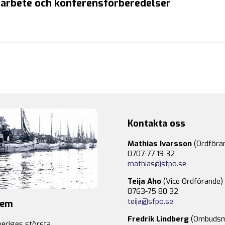
t arbete och konferensförberedelser
Kontakta oss
Mathias Ivarsson
(Ordföra
0707-77 19 32
mathias@sfpo.se
Teija Aho
(Vice Ordförande)
0763-75 80 32
teija@sfpo.se
lem
Fredrik Lindberg
(Ombudsm
veriges största