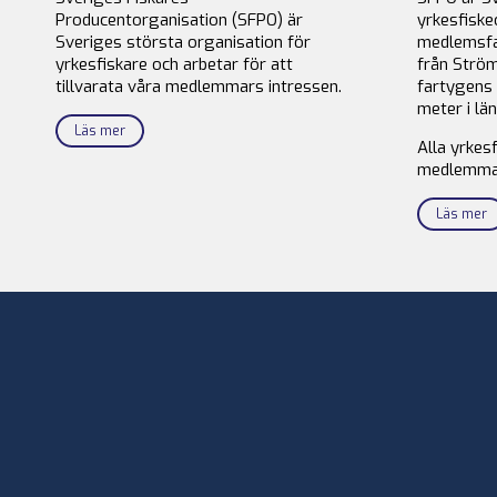
Producentorganisation (SFPO) är
yrkesfiske
Sveriges största organisation för
medlemsfa
yrkesfiskare och arbetar för att
från Ström
tillvarata våra medlemmars intressen.
fartygens 
meter i län
Läs mer
Alla yrkes
medlemma
Läs mer