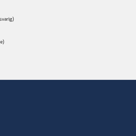
svarig)
e)