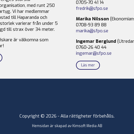
0705-70 41 14
organisation, med runt 250
fredrik@sfpo.se
rtyg. Vi har medlemmar
stad till Haparanda och
Marika Nilsson
(Ekonomian
storlek varierar från under 5
0708-93 89 88
gd till strax över 34 meter.
marika@sfpo.se
fiskare är välkomna som
Ingemar Berglund
(Utredar
r!
0760-26 40 44
ingemar@sfpo.se
Läs mer
Copyright © 2026 - Alla rättigheter förbehålls.
Hemsidan är skapad av
Kimsoft Media AB