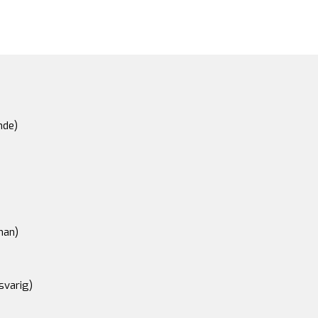
nde)
an)
svarig)