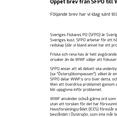
Öppet brev från SFPO till
Följande brev har vi idag sänt t
Sveriges Fiskares PO (SFPO) är Sverig
Sveriges kust. SFPO arbetar för ett h
redskap (där vi bland annat har ett pr
Friska och rena hav är helt avgörande
orsaker än de WWF väljer att fokuser
SFPO anser att all debatt ska underb
(se ”Östersjökompassen”), vilket är en
SFPO delar WWF:s oro över detta, och 
Men att överdriva problemet genom att
blir uppgivna inför problemet.
WWF använder också gärna ord som ”ut
utan att torsken för det har försvunni
Havsforskningsrådet (ICES) föreslår 
beståndet i Östersjön, som inte mår b