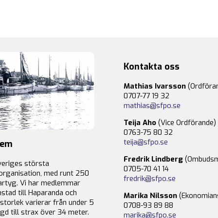
Kontakta oss
Mathias Ivarsson
(Ordföra
0707-77 19 32
mathias@sfpo.se
Teija Aho
(Vice Ordförande)
0763-75 80 32
teija@sfpo.se
lem
Fredrik Lindberg
(Ombudsm
veriges största
0705-70 41 14
organisation, med runt 250
fredrik@sfpo.se
rtyg. Vi har medlemmar
stad till Haparanda och
Marika Nilsson
(Ekonomian
storlek varierar från under 5
0708-93 89 88
gd till strax över 34 meter.
marika@sfpo.se