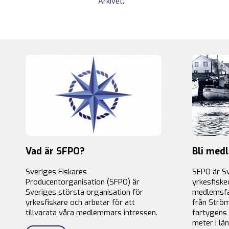
Arkivet
.
Vad är SFPO?
Bli med
Sveriges Fiskares
SFPO är S
Producentorganisation (SFPO) är
yrkesfiske
Sveriges största organisation för
medlemsfa
yrkesfiskare och arbetar för att
från Ström
tillvarata våra medlemmars intressen.
fartygens 
meter i län