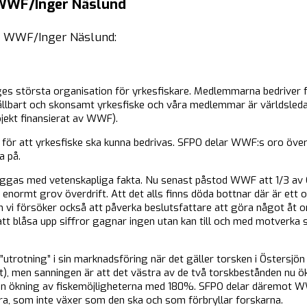
 WWF/Inger Näslund
ill WWF/Inger Näslund:
es största organisation för yrkesfiskare. Medlemmarna bedriver fis
ållbart och skonsamt yrkesfiske och våra medlemmar är världsledand
ojekt finansierat av WWF).
 för att yrkesfiske ska kunna bedrivas. SFPO delar WWF:s oro över 
a på.
yggas med vetenskapliga fakta. Nu senast påstod WWF att 1/3 av 
 enormt grov överdrift. Att det alls finns döda bottnar där är ett 
vi försöker också att påverka beslutsfattare att göra något åt ors
 blåsa upp siffror gagnar ingen utan kan till och med motverka si
rotning” i sin marknadsföring när det gäller torsken i Östersjön
t), men sanningen är att det västra av de två torskbestånden nu öka
en ökning av fiskemöjligheterna med 180%. SFPO delar däremot WW
ra, som inte växer som den ska och som förbryllar forskarna.