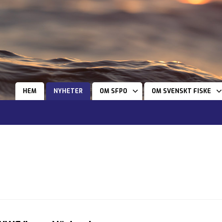
HEM
NYHETER
OM SFPO
OM SVENSKT FISKE