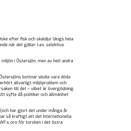
ke efter fisk och skaldjur längs hela
e när det gäller t.ex. selektiva
miljön i Östersjön, men av helt andra
Östersjöns bottnar skulle vara döda
oerhört allvarligt miljöproblem och
aken till det – vilket är övergödning.
tt syfte då politiker och allmänhet
 (och har gjort det under många år
r så kraftigt att det Internationella
F:s oro för torsken i det östra