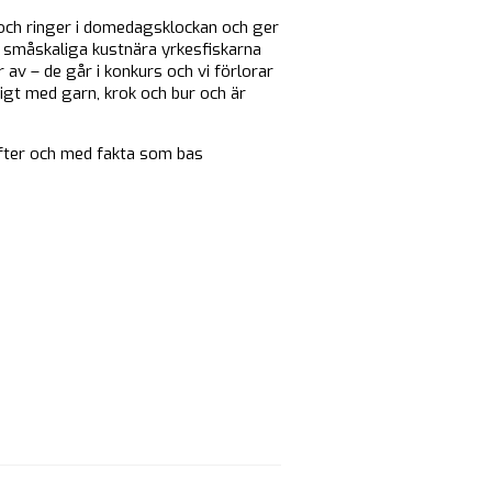
 och ringer i domedagsklockan och ger
de småskaliga kustnära yrkesfiskarna
av – de går i konkurs och vi förlorar
ligt med garn, krok och bur och är
fter och med fakta som bas