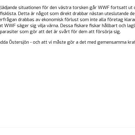
glädjande situationen för den västra torsken går WWF fortsatt ut
in fisklista. Detta är något som direkt drabbar nästan uteslutande 
rågan drabbas av ekonomisk förlust som inte alla företag klarar 
t WWF säger sig vilja värna. Dessa fiskare fiskar hållbart och lag
parasiter som gör att det är svårt för dem att försörja sig.
rädda Östersjön - och att vi måste gör a det med gemensamma kra