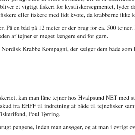
bliver et vigtigt fiskeri for kystfiskersegmentet, lyder 
fiskere eller fiskere med lidt kvote, da krabberne ikke 
r. På en båd på 12 meter er der brug for ca. 500 tejner
den af tejner er meget længere end for garn.
l Nordisk Krabbe Kompagni, der sælger dem både som l
skeriet, kan man låne tejner hos Hvalpsund NET med st
skud fra EHFF til indretning af både til tejnefisker sam
Fiskerifond, Poul Tørring.
 brugt pengene, inden man ansøger, og at man i øvrigt ov