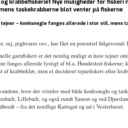
og krabbefiskeriet Nye muligheder for fiskeri
l, mens taskekrabberne blot venter på fiskerne
 tejner – konksnegle fanges allerede i stor stil, mens 
er, sej, pighvarre osv., har fået en potentiel følgesvend
nelle garnfiskeri er det nemlig muligt at have tejner omb
ene fanges allerede lystigt af bl.a. Hundested-fiskerne;
st af krabbeklør, men et decideret tejnefiskeri efter kra
rvandene, hvor det vrimler med både konksnegle og tas
orebælt, Lillebælt, og også rundt Samsø og ved Djursla
dbredt – fra det nordlige Kattegat og ud i Vesterhavet.