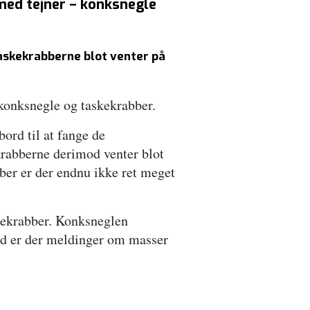
 med tejner – konksnegle
taskekrabberne blot venter på
: konksnegle og taskekrabber.
ord til at fange de
 krabberne derimod venter blot
bber er der endnu ikke ret meget
kekrabber. Konksneglen
nd er der meldinger om masser