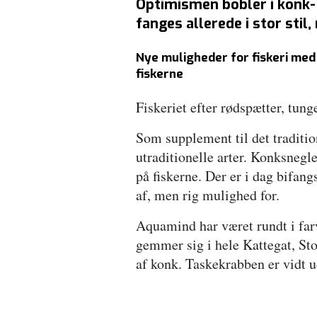
Optimismen bobler i konk- 
fanges allerede i stor sti
Nye muligheder for fiskeri med
fiskerne
Fiskeriet efter rødspætter, tung
Som supplement til det traditio
utraditionelle arter. Konksnegl
på fiskerne. Der er i dag bifang
af, men rig mulighed for.
Aquamind har været rundt i fa
gemmer sig i hele Kattegat, St
af konk. Taskekrabben er vidt u