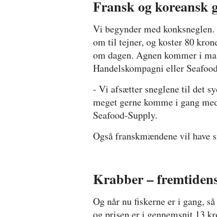
Fransk og koreansk 
Vi begynder med konksneglen. D
om til tejner, og koster 80 kro
om dagen. Agnen kommer i mange
Handelskompagni eller Seafood-S
- Vi afsætter sneglene til det s
meget gerne komme i gang med fi
Seafood-Supply.
Også franskmændene vil have sn
Krabber – fremtidens
Og når nu fiskerne er i gang, så
og prisen er i gennemsnit 13 kr