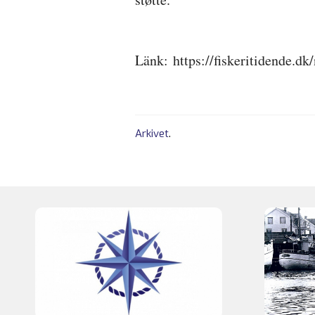
Länk: https://fiskeritidende.d
Arkivet
.