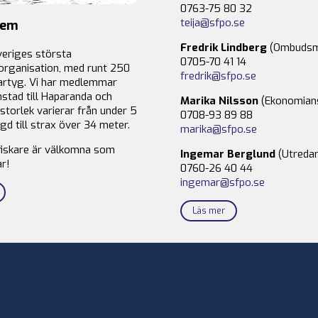
0763-75 80 32
teija@sfpo.se
lem
Fredrik Lindberg
(Ombudsm
veriges största
0705-70 41 14
organisation, med runt 250
fredrik@sfpo.se
rtyg. Vi har medlemmar
stad till Haparanda och
Marika Nilsson
(Ekonomian
storlek varierar från under 5
0708-93 89 88
gd till strax över 34 meter.
marika@sfpo.se
fiskare är välkomna som
Ingemar Berglund
(Utredar
r!
0760-26 40 44
ingemar@sfpo.se
Läs mer