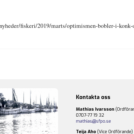
k/nyheder/fiskeri/2019/marts/optimismen-bobler-i-konk-o
Kontakta oss
Mathias Ivarsson
(Ordföra
0707-77 19 32
mathias@sfpo.se
Teija Aho
(Vice Ordförande)