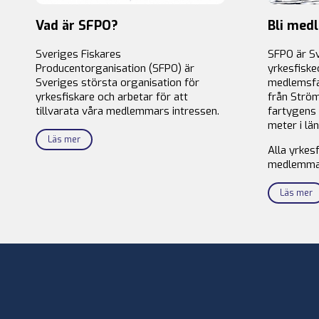
Vad är SFPO?
Bli med
Sveriges Fiskares
SFPO är S
Producentorganisation (SFPO) är
yrkesfiske
Sveriges största organisation för
medlemsfa
yrkesfiskare och arbetar för att
från Ström
tillvarata våra medlemmars intressen.
fartygens 
meter i län
Läs mer
Alla yrkes
medlemma
Läs mer