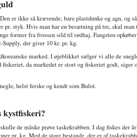
guld
en er ikke så krævende; bare plastdunke og agn, og så 
ner pr. styk. Hvis man har en besætning på tre, skal man
 former fra frossen sild til rødhaj. Fangsten opkøber
upply, der giver 10 kr. pr. kg.
ydkoreanske marked. I øjeblikket sælger vi alle de snegle
skeriet, da markedet er stort og fiskeriet godt, siger 
egle, helst ferske og kendt som Bulot.
 kystfiskeri?
 skulle de måske prøve taskekrabben. I dag fiskes der år
oner pr. kg. Med de store bestande, der er af taskekrab