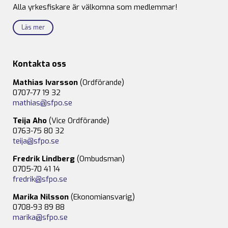
Alla yrkesfiskare är välkomna som medlemmar!
Läs mer
Kontakta oss
Mathias Ivarsson
(Ordförande)
0707-77 19 32
mathias@sfpo.se
Teija Aho
(Vice Ordförande)
0763-75 80 32
teija@sfpo.se
Fredrik Lindberg
(Ombudsman)
0705-70 41 14
fredrik@sfpo.se
Marika Nilsson
(Ekonomiansvarig)
0708-93 89 88
marika@sfpo.se