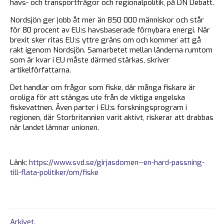
havs- och transportfrågor och regionalpolitik, på DN Debatt.
Nordsjön ger jobb åt mer än 850 000 människor och står
för 80 procent av EU:s havsbaserade förnybara energi. När
brexit sker ritas EU:s yttre gräns om och kommer att gå
rakt igenom Nordsjön. Samarbetet mellan länderna rumtom
som är kvar i EU måste därmed stärkas, skriver
artikelförfattarna.
Det handlar om frågor som fiske, där många fiskare är
oroliga för att stängas ute från de viktiga engelska
fiskevattnen. Även parter i EU:s forskningsprogram i
regionen, där Storbritannien varit aktivt, riskerar att drabbas
när landet lämnar unionen.
Länk:
https://www.svd.se/girjasdomen--en-hard-passning-
till-flata-politiker/om/fiske
Arkivet
.