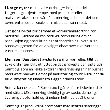
I Norge nyter
merkevare-ordninger høy tillit. Hvis det
følger et godkjentstempel med produkter eller
matvarer, øker troen vår på at merkingen holder det den
lover, enten det er snakk om miljø eller sunn kost.
Det gode ryktet blir dermed et konkurransefortrinn for
bedrifter. Dersom de kan forsikre forbrukerne om at
produksjon og produkt holder standarden de lover, øker
sannsynligheten for at vi velger disse over rivaliserende
varer eller tjenester.
Men som Dagbladet
avslørte i går er vår felles tillit til
slike ordninger blitt utnyttet på det groveste den siste tida.
Samtidig som en rekke aktører i fiskerinæringen har pushet
bærekraft-merket sjømat på bedrifter og forbrukere, har de
selv utnyttet og underbetalt egen arbeidsstokk.
Som vi kunne lese på Børsen.no i går er flere fiskerimottak
med såkalt MSC-merking skyldig i grov sosial dumping,
livsfarlige boforhold og timelønn helt ned til 21 kroner.
Samtidig er produktene promotert med støtteerklæringer