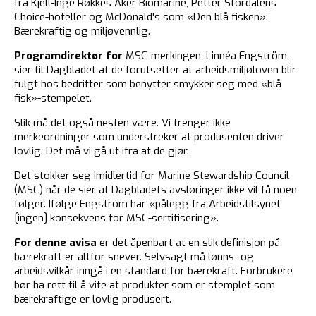
fra Kjell-Inge Røkkes Aker Biomarine, Petter Stordalens
Choice-hoteller og McDonald's som «Den blå fisken»:
Bærekraftig og miljøvennlig.
Programdirektør for
MSC-merkingen, Linnéa Engström,
sier til Dagbladet at de forutsetter at arbeidsmiljøloven blir
fulgt hos bedrifter som benytter smykker seg med «blå
fisk»-stempelet.
Slik må det også nesten være. Vi trenger ikke
merkeordninger som understreker at produsenten driver
lovlig. Det må vi gå ut ifra at de gjør.
Det stokker seg imidlertid for Marine Stewardship Council
(MSC) når de sier at Dagbladets avsløringer ikke vil få noen
følger. Ifølge Engström har «pålegg fra Arbeidstilsynet
[ingen] konsekvens for MSC-sertifisering».
For denne avisa
er det åpenbart at en slik definisjon på
bærekraft er altfor snever. Selvsagt må lønns- og
arbeidsvilkår inngå i en standard for bærekraft. Forbrukere
bør ha rett til å vite at produkter som er stemplet som
bærekraftige er lovlig produsert.