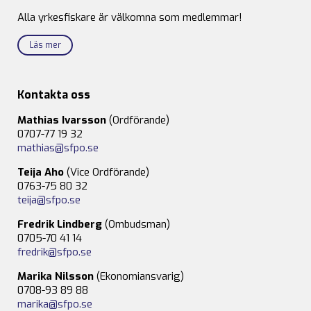
Alla yrkesfiskare är välkomna som medlemmar!
Läs mer
Kontakta oss
Mathias Ivarsson
(Ordförande)
0707-77 19 32
mathias@sfpo.se
Teija Aho
(Vice Ordförande)
0763-75 80 32
teija@sfpo.se
Fredrik Lindberg
(Ombudsman)
0705-70 41 14
fredrik@sfpo.se
Marika Nilsson
(Ekonomiansvarig)
0708-93 89 88
marika@sfpo.se