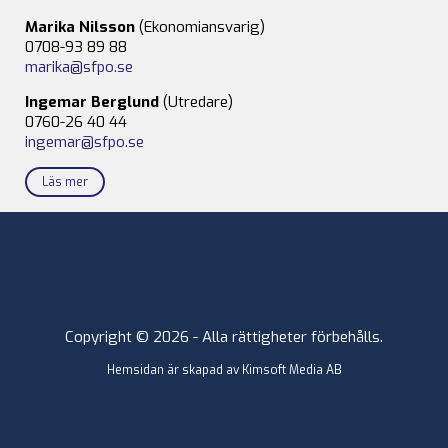
Marika Nilsson
(Ekonomiansvarig)
0708-93 89 88
marika@sfpo.se
Ingemar Berglund
(Utredare)
0760-26 40 44
ingemar@sfpo.se
Läs mer
Copyright © 2026 - Alla rättigheter förbehålls.
Hemsidan är skapad av
Kimsoft Media AB