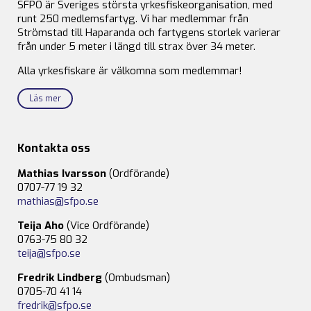
SFPO är Sveriges största yrkesfiskeorganisation, med
runt 250 medlemsfartyg. Vi har medlemmar från
Strömstad till Haparanda och fartygens storlek varierar
från under 5 meter i längd till strax över 34 meter.
Alla yrkesfiskare är välkomna som medlemmar!
Läs mer
Kontakta oss
Mathias Ivarsson
(Ordförande)
0707-77 19 32
mathias@sfpo.se
Teija Aho
(Vice Ordförande)
0763-75 80 32
teija@sfpo.se
Fredrik Lindberg
(Ombudsman)
0705-70 41 14
fredrik@sfpo.se